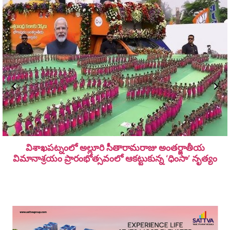
విశాఖపట్నంలో అల్లూరి సీతారామ‌రాజు అంత‌ర్జాతీయ
విమానాశ్ర‌యం ప్రారంభోత్సవంలో ఆకట్టుకున్న ‘ధింసా’ నృత్యం