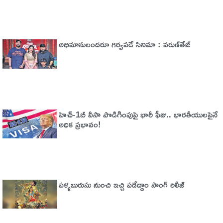
అభిమానులందరూ గర్వపడే సినిమా : వరుణ్‌తేజ్‌
హెచ్‌-1బీ వీసా పొడిగింపుపై భారీ ఫీజు.. భారతీయులపైనే
అధిక ప్రభావం!
పళ్ళబురుసు నుంచి ఇచ్చి పడేద్దాం సాంగ్ రిలీజ్