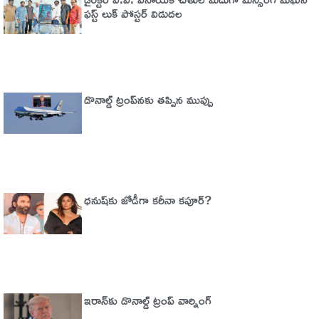
ఫస్ట్ లుక్ పోస్టర్ విడుదల
డొనాల్డ్ ట్రంప్‌నకు తప్పిన ముప్పు
ధనుష్‌కు జోడీగా కరీనా కపూర్?
ఇరాన్‌కు డొనాల్డ్ ట్రంప్ వార్నింగ్‌