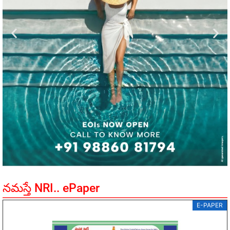
నమస్తే NRI.. ePaper
E-PAPER