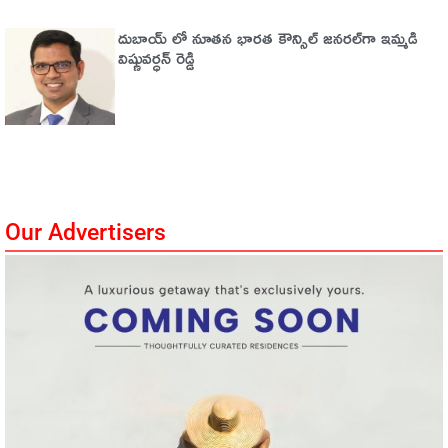
దుబాయ్ లో నూతన భారత కౌన్సిల్ జనరల్‌గా ఇమ్మడి
విష్ణువర్ధన్ రెడ్డి
Our Advertisers