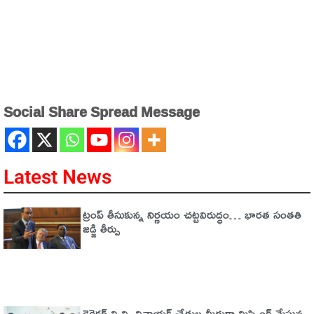
Social Share Spread Message
Latest News
ట్రంప్‌ తీసుకున్న నిర్ణయం చట్టవిరుద్ధం… భారత సంతతి
జడ్జి తీర్పు
డైరెక్టర్ వి.వి. వినాయక్ చేతుల మీదుగా మిస్సింగ్ మేఘన