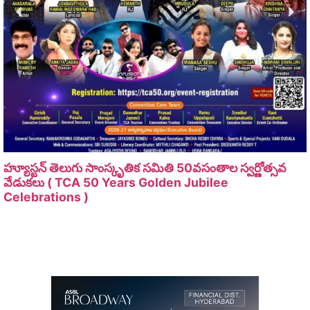
హ్యూస్టన్ తెలుగు సాంస్కృతిక సమితి 50వసంతాల స్వర్ణోత్సవ
వేడుకలు ( TCA 50 Years Golden Jubilee
Celebrations )