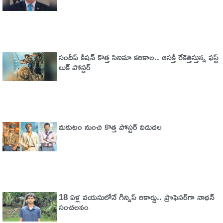
సందీప్ కిషన్ కొత్త సినిమా కరికాల.. ఆసక్తి రేకెత్తిస్తున్న ఫస్ట్
లుక్ పోస్టర్
మకుటం నుంచి కొత్త పోస్టర్ విడుదల
18 ఏళ్ల వయసులోనే గిన్నిస్ రికార్డు.. ప్రొఫెసర్‌గా నాథన్
సంచలనం