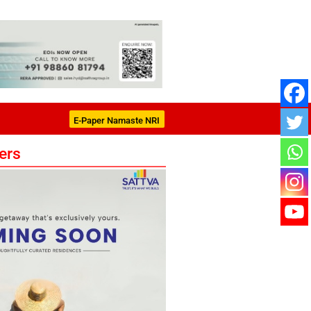
E-Paper Namaste NRI
ers