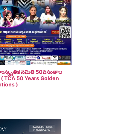
 సాంస్కృతిక సమితి 50వసంతాల
ఉత్తర టెక్సాస్ తెలుగు సంఘం నె
కలు ( TCA 50 Years Golden
tions )