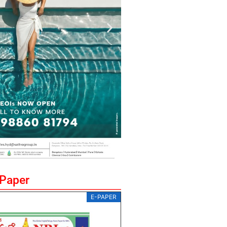
ePaper
E-PAPER