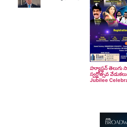
హ్యూస్టన్ తెలుగు
స్వర్ణోత్సవ వేడు
Jubilee Celebra