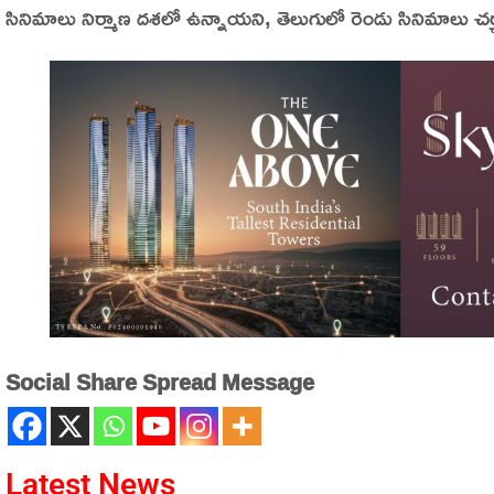
సినిమాలు నిర్మాణ దశలో ఉన్నాయని, తెలుగులో రెండు సినిమాలు చ
Social Share Spread Message
Latest News