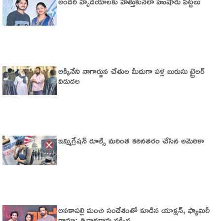
అందరి హృదయాలకు హత్తుకునేలా హుషారు పిట్టలు
అక్కినేని నాగార్జున చేతుల మీదుగా పళ్ల బురుసు ట్రైలర్‌
విడుదల
ఇమ్మిగ్రేషన్‌ రూల్స్‌ మరింత కఠినతరం చేసిన అమెరికా
అనకాపల్లి మంచి సందేశంతో కూడిన యాక్షన్, ఫ్యామిలీ
డ్రామా: త్రినాథరావు నక్కిన