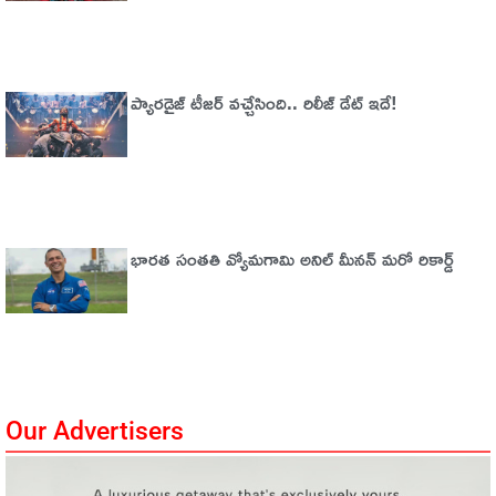
ప్యారడైజ్‌ టీజర్‌ వచ్చేసింది.. రిలీజ్‌ డేట్‌ ఇదే!
భారత సంతతి వ్యోమగామి అనిల్‌ మీనన్‌ మరో రికార్డ్‌
Our Advertisers