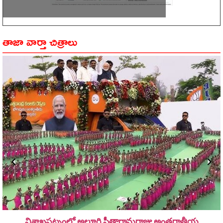
తాజా వార్తా చిత్రాలు
విశాఖపట్నంలో అల్లూరి సీతారామ‌రాజు అంత‌ర్జాతీయ