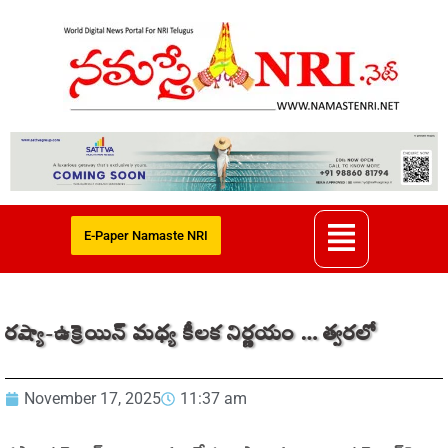
E-Paper Namaste NRI
రష్యా-ఉక్రెయిన్ మధ్య కీలక నిర్ణయం … త్వరలో
November 17, 2025
11:37 am