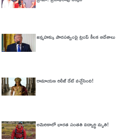
జన్మహక్కు పౌరసత్వంపై ట్రంప్ కీలక ఆదేశాలు
రామాయణ రిలీజ్ డేట్ వచ్చేసింది!
అమెరికాలో భార‌త సంత‌తి విద్యార్థి మృతి!