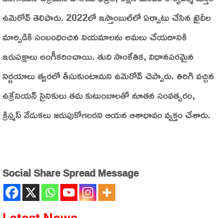
ఉమెరోవ్ తెలిపారు. 2022లో ఇస్తాంబుల్‌లో ఏర్పాటు చేసిన ఖైదీల
మార్పిడికి సంబంధించిన నియమాలను అమలు చేయడానికి
ఇరుపక్షాలు అంగీకరించాయి. తుది సాంకేతిక, విధానపరమైన
నిర్ణయాలు త్వరలో తీసుకుంటామని ఉమెరోవ్ చెప్పారు. తిరిగి వచ్చిన
ఉక్రేనియన్ సైనికులు తమ కుటుంబాలతో నూతన సంవత్సరం,
క్రిస్మస్ వేడుకలు జరుపుకోగలరని ఆయన ఆశాభావం వ్యక్తం చేశారు.
Social Share Spread Message