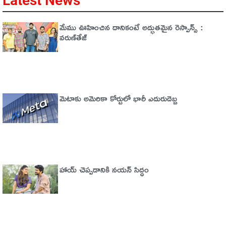
Latest News
మేము ఊహించిన దానికంటే అద్భుతమైన రెస్పాన్స్ :
వరుణ్‌తేజ్‌
మెటాకు అమెరికా కోర్టులో భారీ ఎదురుదెబ్బ
హాయ్ చెప్పడానికి నయన్ సిద్ధం