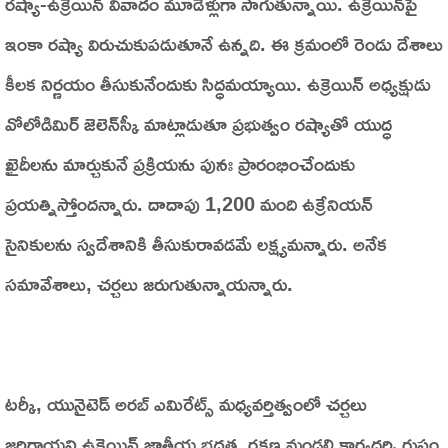
రష్యా-ఉక్రెయిన్ వివాదం మూడేళ్లుగా సాగుతున్నాయి. ఉక్రెయిన్‌పై
ఇంకా రష్యా విరుచుకుపడుతూనే ఉన్నది. ఈ క్రమంలో రెండు దేశాలు
కీలక నిర్ణయం తీసుకునేందుకు సిద్ధమయ్యాయి. ఉక్రెయిన్ అధ్యక్షుడు
వోలోడిమిర్ జెలెన్‌స్కీ మాట్లాడుతూ ప్రభుత్వం రష్యాతో యుద్ధ
ఖైదీలను మార్చుకునే ప్రక్రియను పునః ప్రారంభించేందుకు
ప్రయత్నిస్తోందన్నారు. దాదాపు 1,200 మంది ఉక్రేనియన్
సైనికులను స్వదేశానికి తీసుకురావడమే లక్ష్యమన్నారు. అనేక
సమావేశాలు, చర్చలు జరుగుతున్నాయన్నారు.
టర్కీ, యునైటెడ్ అరబ్ ఎమిరేట్స్ మధ్యవర్తిత్వంలో చర్చలు
జరిగాయని ఉక్రెయిన్ జాతీయ భద్రత, రక్షణ మండలి కార్యదర్శి రుస్తం