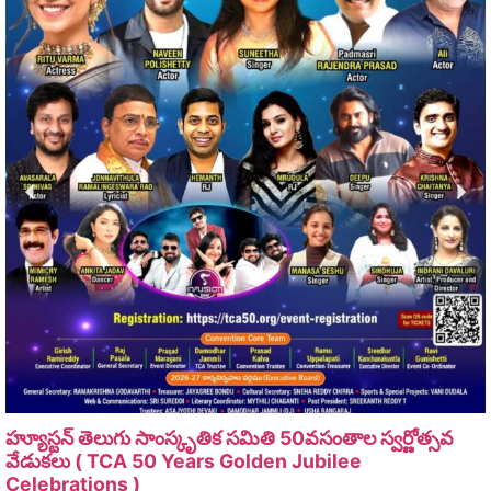
హ్యూస్టన్ తెలుగు సాంస్కృతిక సమితి 50వసంతాల స్వర్ణోత్సవ
వేడుకలు ( TCA 50 Years Golden Jubilee
Celebrations )