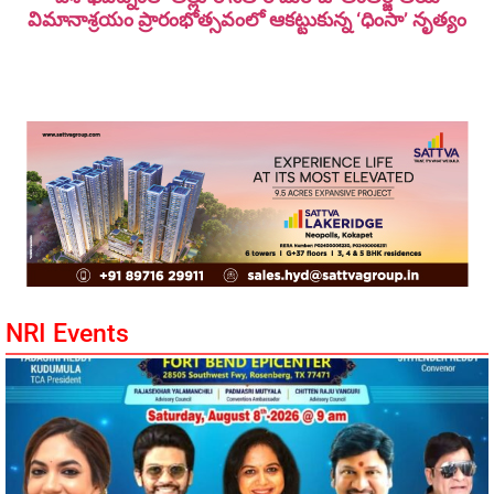
విమానాశ్ర‌యం ప్రారంభోత్సవంలో ఆకట్టుకున్న ‘ధింసా’ నృత్యం
NRI Events