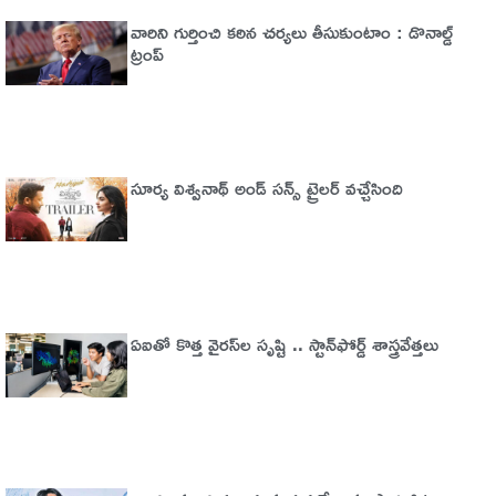
వారిని గుర్తించి కఠిన చర్యలు తీసుకుంటాం : డొనాల్డ్
ట్రంప్
సూర్య విశ్వనాథ్ అండ్ సన్స్ ట్రైలర్ వచ్చేసింది
ఏఐతో కొత్త వైరస్‌ల సృష్టి .. స్టాన్‌ఫోర్డ్‌ శాస్త్రవేత్తలు