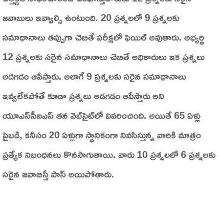
జవాబులు ఇవ్వాల్సి ఉంటుంది. 20 ప్రశ్నలలో 9 ప్రశ్నలకు
సమాధానాలు తప్పుగా చెబితే పరీక్షలో ఫెయిల్‌ అవుతారు. అభ్యర్థి
12 ప్రశ్నలకు సరైన సమాధానాలు చెబితే అధికారులు ఇక ప్రశ్నలు
అడగడం ఆపేస్తారు. అలాగే 9 ప్రశ్నలకు సరైన సమాధానాలు
ఇవ్వలేకపోతే కూడా ప్రశ్నలు అడగడం ఆపేస్తారు అని
యూఎస్‌సీఐఎస్‌ తన వెబ్‌సైట్‌లో వివరించింది. అయితే 65 ఏళ్లు
పైబడి, కనీసం 20 ఏళ్లుగా స్థానికంగా నివసిస్తున్న వారికి మాత్రం
ప్రత్యేక నిబంధనలు కొనసాగుతాయి. వారు 10 ప్రశ్నలలో 6 ప్రశ్నలకు
సరైన జవాబిస్తే పాస్‌ అయిపోతారు.