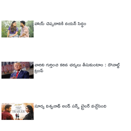
హాయ్ చెప్పడానికి నయన్ సిద్ధం
వారిని గుర్తించి కఠిన చర్యలు తీసుకుంటాం : డొనాల్డ్
ట్రంప్
సూర్య విశ్వనాథ్ అండ్ సన్స్ ట్రైలర్ వచ్చేసింది