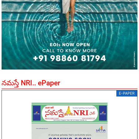
నమస్తే NRI.. ePaper
E-PAPER