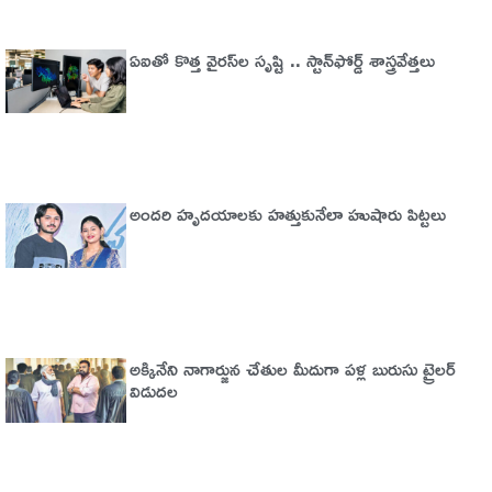
ఏఐతో కొత్త వైరస్‌ల సృష్టి .. స్టాన్‌ఫోర్డ్‌ శాస్త్రవేత్తలు
అందరి హృదయాలకు హత్తుకునేలా హుషారు పిట్టలు
అక్కినేని నాగార్జున చేతుల మీదుగా పళ్ల బురుసు ట్రైలర్‌
విడుదల