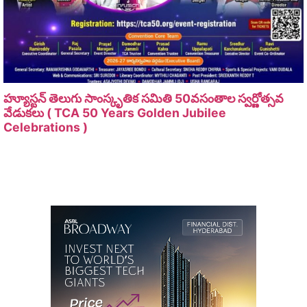
హ్యూస్టన్ తెలుగు సాంస్కృతిక సమితి 50వసంతాల స్వర్ణోత్సవ
వేడుకలు ( TCA 50 Years Golden Jubilee
Celebrations )