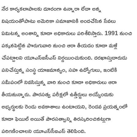
నేర కార్యకలాపాలకు దూరంగా ఉన్నారా లేదా అన్న
విషయంతోపాటు అమెరికా సమాజానికి అందచేసిన సేవలు
ఏమిటన్న అంశాన్ని కూడా అధికారులు పరిశీలిస్తారు. 1991 నుంచి
పక్కనపెట్టిన పొరుగువారి నుంచి ఆరా తీయడం కూడా మళ్లీ
చేపట్టాలని యూఎస్‌ఐసీఎస్‌ నిర్ణయించుకుంది. దరఖాస్తుదారుడు
పనిచేస్తున్న సంస్థ యాజమాన్యం, సహ ఉద్యోగులు, ఇంటికి
సమీపంలో నివసిస్తున్న వారి నుంచి కూడా అధికారులు ఆరా
తీయనున్నారు. పౌరసత్వ పరీక్షలో ఉత్తీర్ణులు అయ్యేందుకు
అభ్యర్థులకు రెండు అవకాశాలు ఉంటాయని, రెండవ ప్రయత్నంలో
కూడా ఫెయిల్‌ అయితే పౌరసత్వాన్ని తిరస్కరించినట్లుగా
పరిగణించాలని యూఎస్‌సీఐఎస్‌ తెలిపింది.