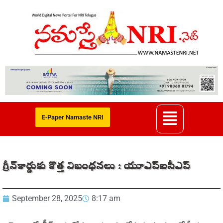
E-Paper Namaste NRI
గ్రీన్‌కార్డుకు కొత్త నిబంధనలు : యూఎస్‌ఐసీఎస్‌
September 28, 2025
8:17 am