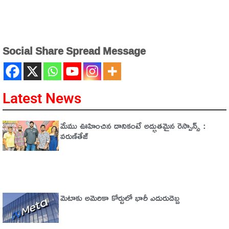
Social Share Spread Message
Latest News
మేము ఊహించిన దానికంటే అద్భుతమైన రెస్పాన్స్ :
వరుణ్‌తేజ్‌
మెటాకు అమెరికా కోర్టులో భారీ ఎదురుదెబ్బ