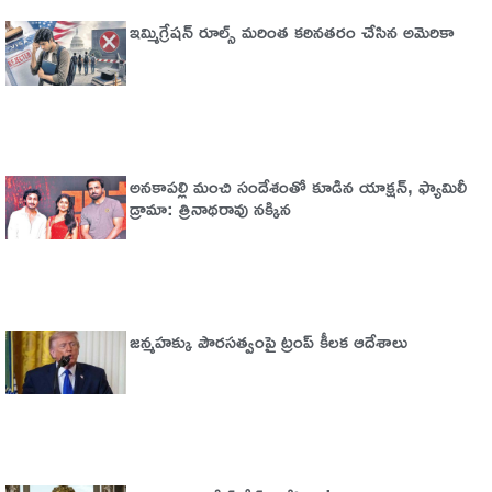
ఇమ్మిగ్రేషన్‌ రూల్స్‌ మరింత కఠినతరం చేసిన అమెరికా
అనకాపల్లి మంచి సందేశంతో కూడిన యాక్షన్, ఫ్యామిలీ
డ్రామా: త్రినాథరావు నక్కిన
జన్మహక్కు పౌరసత్వంపై ట్రంప్ కీలక ఆదేశాలు