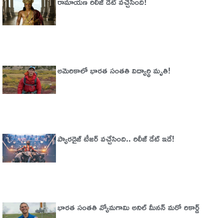
రామాయణ రిలీజ్ డేట్ వచ్చేసింది!
అమెరికాలో భార‌త సంత‌తి విద్యార్థి మృతి!
ప్యారడైజ్‌ టీజర్‌ వచ్చేసింది.. రిలీజ్‌ డేట్‌ ఇదే!
భారత సంతతి వ్యోమగామి అనిల్‌ మీనన్‌ మరో రికార్డ్‌