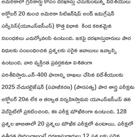
అమెరికాలో గ్రీన్‌కార్డు కోసం దరఖాస్తు చేసుకుంటున్న విదేశీయులు
అక్టోబర్‌ 20 నుంచి అమెరికా సిటిజన్‌షిప్‌ అండ్‌ ఇమిగ్రేషన్‌
సర్వీసెస్‌(యూఎస్‌ఐసీఎస్‌) కొత్త విధాన కింద కఠినమైన
నిబంధనలు ఎదుర్కోవలసి ఉంటుంది. ఇకపై దరఖాస్తుదారులు పౌర
విధులకు సంబంధించిన ప్రశ్నలకు సరైన జవాబులు ఇవ్వాల్సి
ఉంటుంది. వారి వ్యక్తిగత ప్రవర్తననూ నిశితంగా
పరిశీలిస్తారు.ఎన్‌-400 ఫారాన్ని దాఖలు చేసిన విదేశీయులకు
2025 నేచురలైజేషన్‌ (సహజీకరణ) (పౌరసత్వ) పౌర శాస్త్ర పరీక్షను
అక్టోబర్‌ 20న లేక ఆ తర్వాత నిర్వహిస్తామని యూఎస్‌ఐసీఎస్‌ తన
వెబ్‌సైట్‌లో ప్రకటించింది. ఈ పరీక్ష మౌఖికంగా ఉంటుంది. 128
ప్రశ్నల జాబితాలో 20 ప్రశ్నలు మౌఖిక పరీక్షలో ఉంటాయి. పరీక్షలో
ఉత్తీర్ణత సాధించాలంటే దరఖాస్తుదారులు 12 ప్రశ్నలకు సరైన