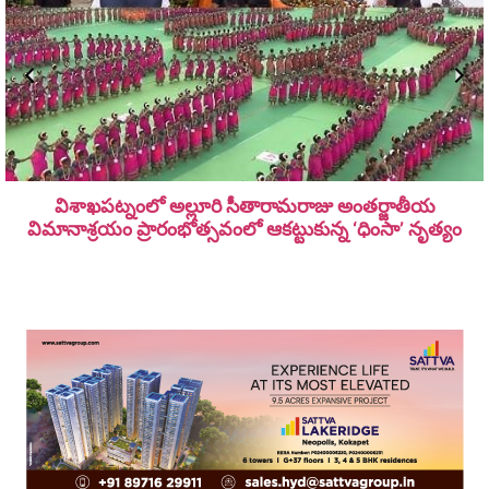
విశాఖపట్నంలో అల్లూరి సీతారామ‌రాజు అంత‌ర్జాతీయ
విమానాశ్ర‌యం ప్రారంభోత్సవంలో ఆకట్టుకున్న ‘ధింసా’ నృత్యం