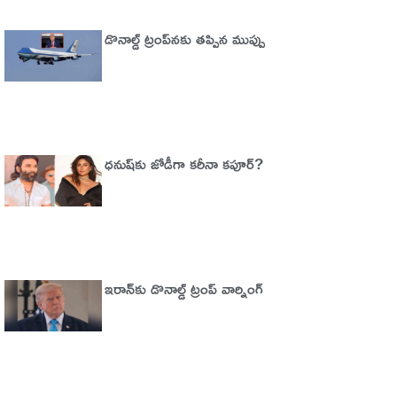
డొనాల్డ్ ట్రంప్‌నకు తప్పిన ముప్పు
ధనుష్‌కు జోడీగా కరీనా కపూర్?
ఇరాన్‌కు డొనాల్డ్ ట్రంప్ వార్నింగ్‌