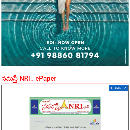
నమస్తే NRI.. ePaper
E-PAPER