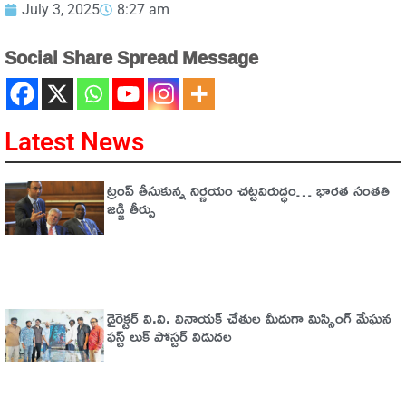
July 3, 2025
8:27 am
Social Share Spread Message
Latest News
ట్రంప్‌ తీసుకున్న నిర్ణయం చట్టవిరుద్ధం… భారత సంతతి
జడ్జి తీర్పు
డైరెక్టర్ వి.వి. వినాయక్ చేతుల మీదుగా మిస్సింగ్ మేఘన
ఫస్ట్ లుక్ పోస్టర్ విడుదల