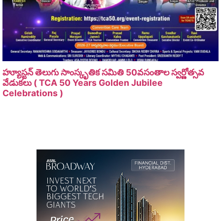
హ్యూస్టన్ తెలుగు సాంస్కృతిక సమితి 50వసంతాల స్వర్ణోత్సవ
వేడుకలు ( TCA 50 Years Golden Jubilee
Celebrations )