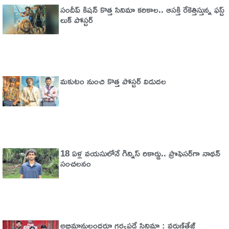
సందీప్ కిషన్ కొత్త సినిమా కరికాల.. ఆసక్తి రేకెత్తిస్తున్న ఫస్ట్
లుక్ పోస్టర్
మకుటం నుంచి కొత్త పోస్టర్ విడుదల
18 ఏళ్ల వయసులోనే గిన్నిస్ రికార్డు.. ప్రొఫెసర్‌గా నాథన్
సంచలనం
అభిమానులందరూ గర్వపడే సినిమా : వరుణ్‌తేజ్‌