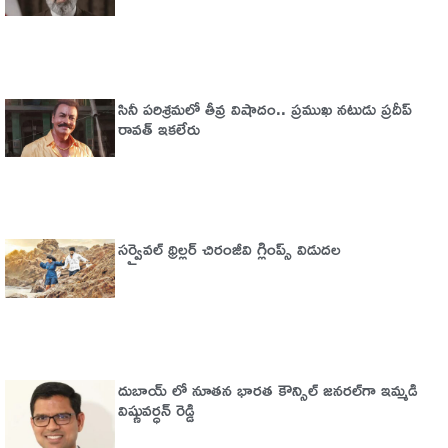
సినీ పరిశ్రమలో తీవ్ర విషాదం.. ప్రముఖ నటుడు ప్రదీప్
రావత్ ఇకలేరు
సర్వైవల్‌ థ్రిల్లర్‌ చిరంజీవి గ్లింప్స్‌ విడుదల
దుబాయ్ లో నూతన భారత కౌన్సిల్ జనరల్‌గా ఇమ్మడి
విష్ణువర్ధన్ రెడ్డి