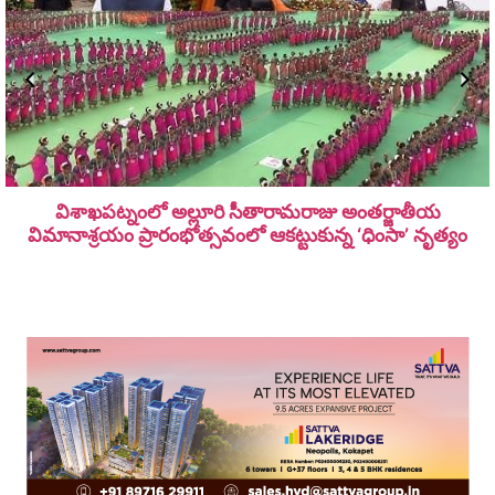
విశాఖపట్నంలో అల్లూరి సీతారామ‌రాజు అంత‌ర్జాతీయ
విమానాశ్ర‌యం ప్రారంభోత్సవంలో ఆకట్టుకున్న ‘ధింసా’ నృత్యం