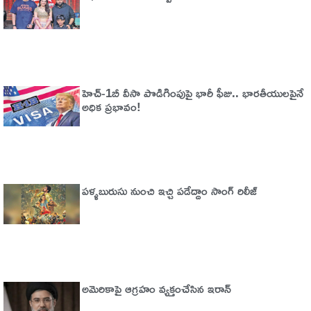
హెచ్‌-1బీ వీసా పొడిగింపుపై భారీ ఫీజు.. భారతీయులపైనే
అధిక ప్రభావం!
పళ్ళబురుసు నుంచి ఇచ్చి పడేద్దాం సాంగ్ రిలీజ్
అమెరికాపై ఆగ్ర‌హం వ్య‌క్తంచేసిన ఇరాన్