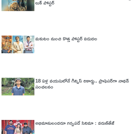
లుక్ పోస్టర్
మకుటం నుంచి కొత్త పోస్టర్ విడుదల
18 ఏళ్ల వయసులోనే గిన్నిస్ రికార్డు.. ప్రొఫెసర్‌గా నాథన్
సంచలనం
అభిమానులందరూ గర్వపడే సినిమా : వరుణ్‌తేజ్‌