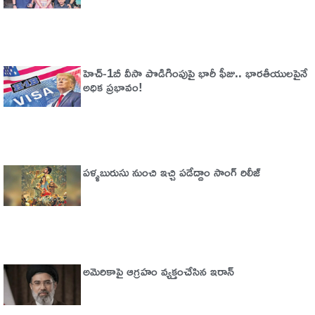
హెచ్‌-1బీ వీసా పొడిగింపుపై భారీ ఫీజు.. భారతీయులపైనే
అధిక ప్రభావం!
పళ్ళబురుసు నుంచి ఇచ్చి పడేద్దాం సాంగ్ రిలీజ్
అమెరికాపై ఆగ్ర‌హం వ్య‌క్తంచేసిన ఇరాన్