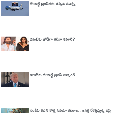
డొనాల్డ్ ట్రంప్‌నకు తప్పిన ముప్పు
ధనుష్‌కు జోడీగా కరీనా కపూర్?
ఇరాన్‌కు డొనాల్డ్ ట్రంప్ వార్నింగ్‌
సందీప్ కిషన్ కొత్త సినిమా కరికాల.. ఆసక్తి రేకెత్తిస్తున్న ఫస్ట్