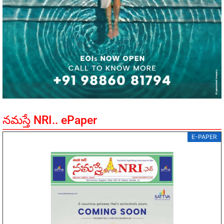
నమస్తే NRI.. ePaper
E-PAPER