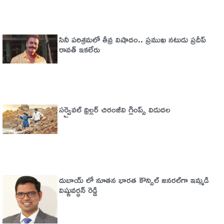
సినీ పరిశ్రమలో తీవ్ర విషాదం.. ప్రముఖ నటుడు ప్రదీప్
రావత్ ఇకలేరు
సర్వైవల్‌ థ్రిల్లర్‌ చిరంజీవి గ్లింప్స్‌ విడుదల
దుబాయ్ లో నూతన భారత కౌన్సిల్ జనరల్‌గా ఇమ్మడి
విష్ణువర్ధన్ రెడ్డి