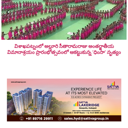
విశాఖపట్నంలో అల్లూరి సీతారామ‌రాజు అంత‌ర్జాతీయ
విమానాశ్ర‌యం ప్రారంభోత్సవంలో ఆకట్టుకున్న ‘ధింసా’ నృత్యం