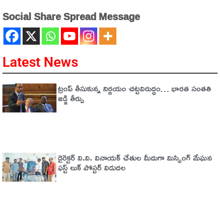
Social Share Spread Message
Latest News
ట్రంప్‌ తీసుకున్న నిర్ణయం చట్టవిరుద్ధం… భారత సంతతి
జడ్జి తీర్పు
డైరెక్టర్ వి.వి. వినాయక్ చేతుల మీదుగా మిస్సింగ్ మేఘన
ఫస్ట్ లుక్ పోస్టర్ విడుదల