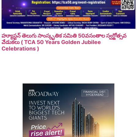
హ్యూస్టన్ తెలుగు సాంస్కృతిక సమితి 50వసంతాల స్వర్ణోత్సవ
వేడుకలు ( TCA 50 Years Golden Jubilee
Celebrations )