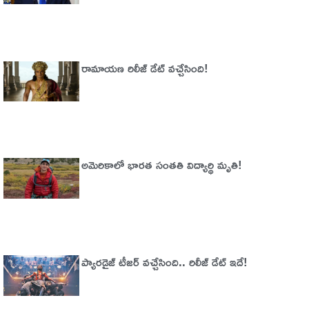
రామాయణ రిలీజ్ డేట్ వచ్చేసింది!
అమెరికాలో భార‌త సంత‌తి విద్యార్థి మృతి!
ప్యారడైజ్‌ టీజర్‌ వచ్చేసింది.. రిలీజ్‌ డేట్‌ ఇదే!