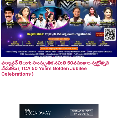
హ్యూస్టన్ తెలుగు సాంస్కృతిక సమితి 50వసంతాల స్వర్ణోత్సవ
వేడుకలు ( TCA 50 Years Golden Jubilee
Celebrations )