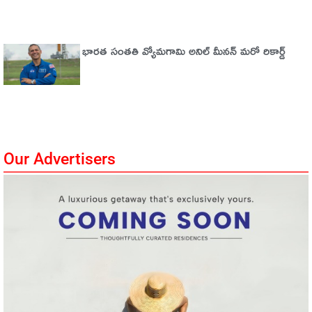
భారత సంతతి వ్యోమగామి అనిల్‌ మీనన్‌ మరో రికార్డ్‌
Our Advertisers