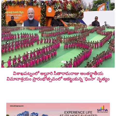
విశాఖపట్నంలో అల్లూరి సీతారామ‌రాజు అంత‌ర్జాతీయ
విమానాశ్ర‌యం ప్రారంభోత్సవంలో ఆకట్టుకున్న ‘ధింసా’ నృత్యం