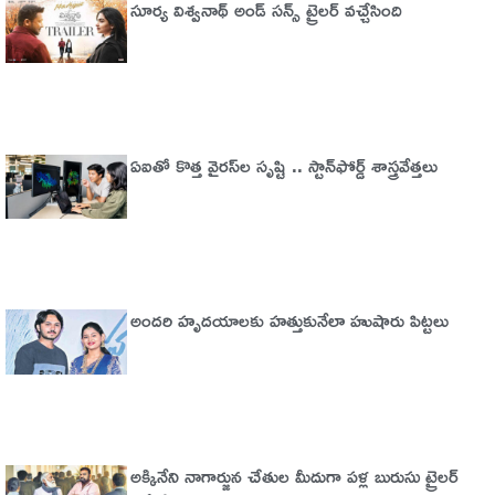
సూర్య విశ్వనాథ్ అండ్ సన్స్ ట్రైలర్ వచ్చేసింది
ఏఐతో కొత్త వైరస్‌ల సృష్టి .. స్టాన్‌ఫోర్డ్‌ శాస్త్రవేత్తలు
అందరి హృదయాలకు హత్తుకునేలా హుషారు పిట్టలు
అక్కినేని నాగార్జున చేతుల మీదుగా పళ్ల బురుసు ట్రైలర్‌