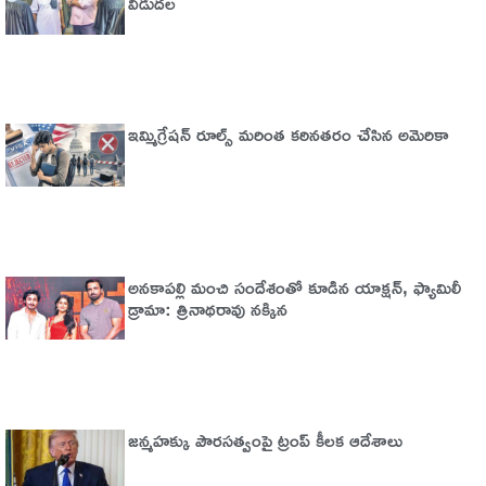
విడుదల
ఇమ్మిగ్రేషన్‌ రూల్స్‌ మరింత కఠినతరం చేసిన అమెరికా
అనకాపల్లి మంచి సందేశంతో కూడిన యాక్షన్, ఫ్యామిలీ
డ్రామా: త్రినాథరావు నక్కిన
జన్మహక్కు పౌరసత్వంపై ట్రంప్ కీలక ఆదేశాలు