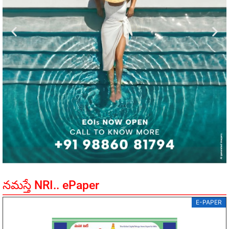
నమస్తే NRI.. ePaper
E-PAPER