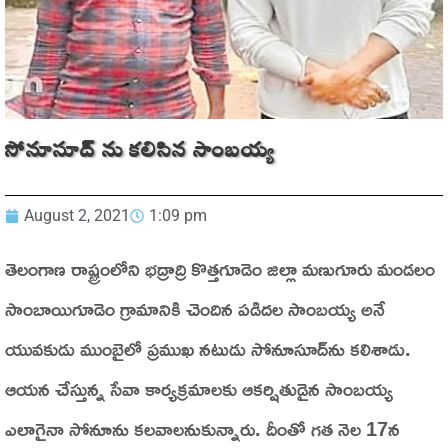
సోనూసూద్ ను కలిసిన సాంబయ్య
August 2, 2021
1:09 pm
తెలంగాణ రాష్ట్రంలోని భద్రాద్రి కొత్తగూడెం జిల్లా మణుగూరు మండలం
సాంబాయిగూడెం గ్రామానికి చెందిన పడిదల సాంబయ్య అనే
యువకుడు ముంబైలో ప్రముఖ నటుడు సోనూసూద్‌ను కలిశాడు.
ఆయన చేస్తున్న సేవా కార్యక్రమాలకు ఆకర్షితుడైన సాంబయ్య
ఎలాగైనా సోనూను కలవాలనుకున్నారు. దీంతో గత నెల 17న