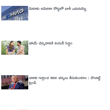
మెటాకు అమెరికా కోర్టులో భారీ ఎదురుదెబ్బ
హాయ్ చెప్పడానికి నయన్ సిద్ధం
వారిని గుర్తించి కఠిన చర్యలు తీసుకుంటాం : డొనాల్డ్
ట్రంప్