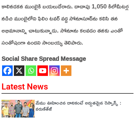
కాలినడకన ముంబైకి బయలుదేరారు. దాదాపు 1,050 కిలోమీటర్ల
నడిచి ముంబైలోని ఫిలిం టవర్‌ వద్ద సోనూసూద్‌ను కలిసి తన
అభిమానాన్ని చాటుకున్నాడు. సోనూను కలవడం తనకు ఎంతో
సంతోషంగా ఉందని సాంబయ్య తెలిపారు.
Social Share Spread Message
Latest News
మేము ఊహించిన దానికంటే అద్భుతమైన రెస్పాన్స్ :
వరుణ్‌తేజ్‌