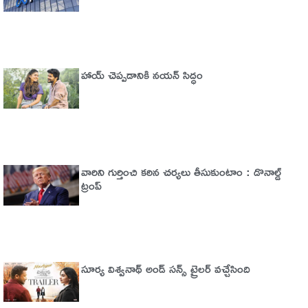
హాయ్ చెప్పడానికి నయన్ సిద్ధం
వారిని గుర్తించి కఠిన చర్యలు తీసుకుంటాం : డొనాల్డ్
ట్రంప్
సూర్య విశ్వనాథ్ అండ్ సన్స్ ట్రైలర్ వచ్చేసింది