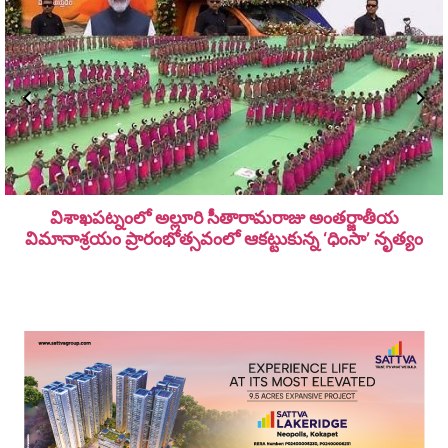
విశాఖపట్నంలో అల్లూరి సీతారామ‌రాజు అంత‌ర్జాతీయ
విమానాశ్ర‌యం ప్రారంభోత్సవంలో ఆకట్టుకున్న ‘ధింసా’ నృత్యం