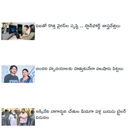
ఏఐతో కొత్త వైరస్‌ల సృష్టి .. స్టాన్‌ఫోర్డ్‌ శాస్త్రవేత్తలు
అందరి హృదయాలకు హత్తుకునేలా హుషారు పిట్టలు
అక్కినేని నాగార్జున చేతుల మీదుగా పళ్ల బురుసు ట్రైలర్‌
విడుదల