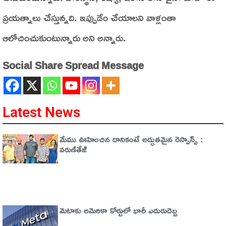
ప్రయత్నాలు చేస్తున్నది. ఇప్పుడేం చేయాలని వాళ్లంతా
ఆలోచించుకుంటున్నారు అని అన్నారు.
Social Share Spread Message
Latest News
మేము ఊహించిన దానికంటే అద్భుతమైన రెస్పాన్స్ :
వరుణ్‌తేజ్‌
మెటాకు అమెరికా కోర్టులో భారీ ఎదురుదెబ్బ