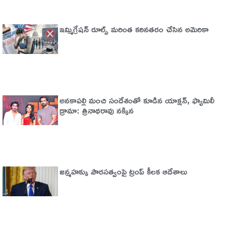
ఇమ్మిగ్రేషన్‌ రూల్స్‌ మరింత కఠినతరం చేసిన అమెరికా
అనకాపల్లి మంచి సందేశంతో కూడిన యాక్షన్, ఫ్యామిలీ
డ్రామా: త్రినాథరావు నక్కిన
జన్మహక్కు పౌరసత్వంపై ట్రంప్ కీలక ఆదేశాలు