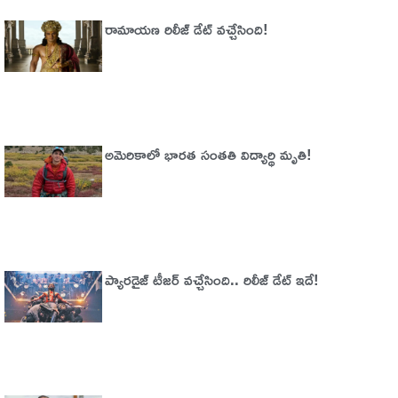
రామాయణ రిలీజ్ డేట్ వచ్చేసింది!
అమెరికాలో భార‌త సంత‌తి విద్యార్థి మృతి!
ప్యారడైజ్‌ టీజర్‌ వచ్చేసింది.. రిలీజ్‌ డేట్‌ ఇదే!