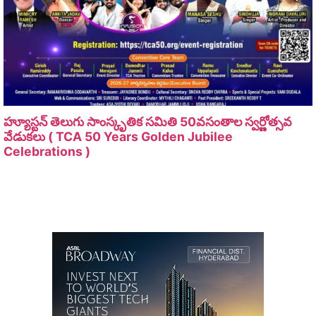
హ్యూస్టన్ తెలుగు సాంస్కృతిక సమితి 50వసంతాల స్వర్ణోత్సవ
వేడుకలు ( TCA 50 Years Golden Jubilee
Celebrations )