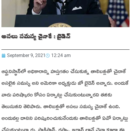
అసలు సమస్య చైనాకే : బైడెన్
September 9, 2021
12:24 am
ఆఫ్ఘనిస్థాన్‌లో అధికారాన్ని హస్తగతం చేసుకున్న తాలిబన్లతో చైనాకే
అసలైన సమస్య అని అమెరికా అధ్యక్షుడు జో బైడెన్‌ అన్నారు. అందుకే
వారు పరిష్కారం కోసం ఏర్పాట్లు చేసుకుంటున్నారని తనకు
తెలుసునని తెలిపారు. తాలిబన్లతో అసలు సమస్య చైనాకే ఉంది.
అందువల్ల దానిని పరిష్కరించుకునేందుకు తాలిబన్లతో ఏవో ఏర్పాట్లు
చేసుకుంటున్నారు. పాకిస్థాన్‌, రష్యా, ఇరాన్‌ లానే చైనా కూడా ఈ