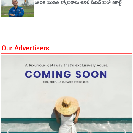
భారత సంతతి వ్యోమగామి అనిల్‌ మీనన్‌ మరో రికార్డ్‌
Our Advertisers