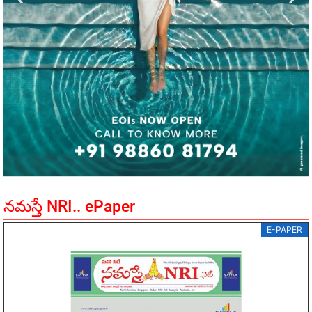
నమస్తే NRI.. ePaper
E-PAPER