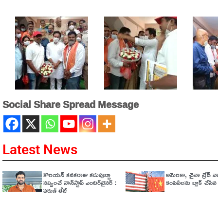
Social Share Spread Message
Latest News
కొరియన్ కనకరాజు కడుపుబ్బా
అమెరికా, చైనా ట్రేడ్​​ 
నవ్వించే నాన్‌స్టాప్ ఎంటర్‌టైనర్ :
కంపెనీలను బ్లాక్​ చేసిన 
వరుణ్ తేజ్