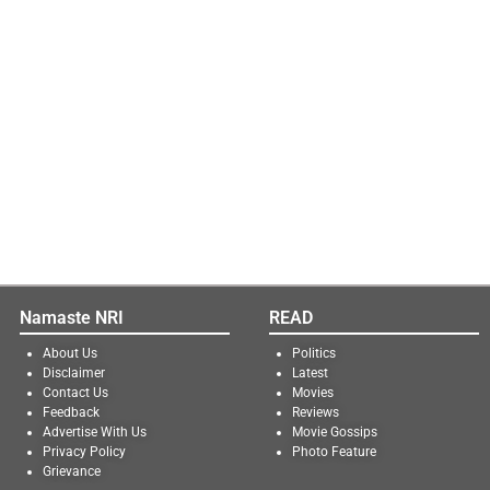
Namaste NRI
READ
About Us
Politics
Disclaimer
Latest
Contact Us
Movies
Feedback
Reviews
Advertise With Us
Movie Gossips
Privacy Policy
Photo Feature
Grievance