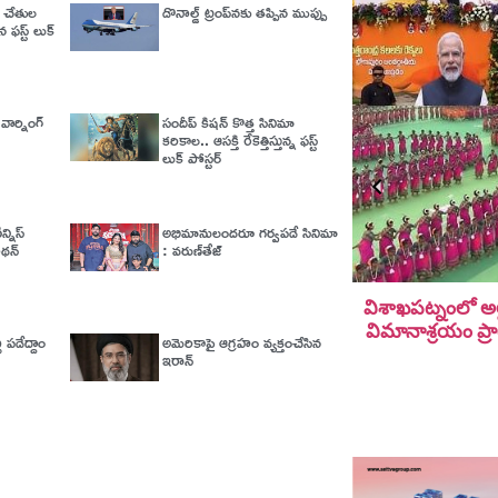
క్ చేతుల
డొనాల్డ్ ట్రంప్‌నకు తప్పిన ముప్పు
 ఫస్ట్ లుక్
వార్నింగ్‌
సందీప్ కిషన్ కొత్త సినిమా
కరికాల.. ఆసక్తి రేకెత్తిస్తున్న ఫస్ట్
లుక్ పోస్టర్
్నిస్
అభిమానులందరూ గర్వపడే సినిమా
నాథన్
: వరుణ్‌తేజ్‌
విశాఖపట్నంలో అల
విమానాశ్ర‌యం ప్ర
 పడేద్దాం
అమెరికాపై ఆగ్ర‌హం వ్య‌క్తంచేసిన
ఇరాన్