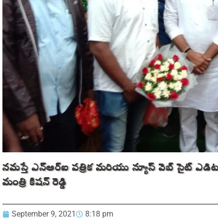
నమస్తే ఎన్ఆర్ఐ పత్రిక మరియు న్యూస్ వెబ్ సైట్ ఎడిట
మంత్రి కిషన్‌ రెడ్డి
September 9, 2021
8:18 pm