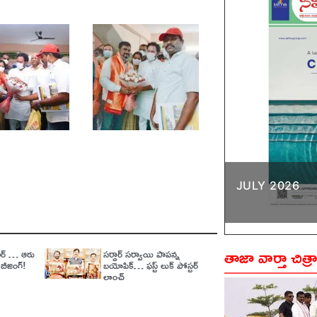
JULY 2026
తాజా వార్తా చిత్ర
వార్​ … ఆరు
సర్దార్ సర్వాయి పాపన్న
బీజింగ్​!
బయోపిక్… ఫస్ట్ లుక్ పోస్టర్
లాంచ్