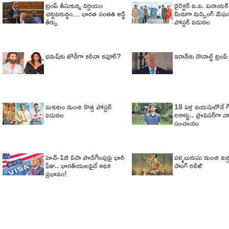
ట్రంప్‌ తీసుకున్న నిర్ణయం
డైరెక్టర్ వి.వి. వినాయ
చట్టవిరుద్ధం… భారత సంతతి జడ్జి
మీదుగా మిస్సింగ్ మేఘన
తీర్పు
పోస్టర్ విడుదల
ధనుష్‌కు జోడీగా కరీనా కపూర్?
ఇరాన్‌కు డొనాల్డ్ ట్రంప్ 
మకుటం నుంచి కొత్త పోస్టర్
18 ఏళ్ల వయసులోనే గిన
విడుదల
రికార్డు.. ప్రొఫెసర్‌గా 
సంచలనం
హెచ్‌-1బీ వీసా పొడిగింపుపై భారీ
పళ్ళబురుసు నుంచి ఇచ్చి
ఫీజు.. భారతీయులపైనే అధిక
సాంగ్ రిలీజ్
ప్రభావం!