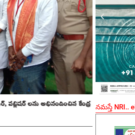
ర్, పబ్లిషర్ లను అభినందించిన కేంద్ర
నమస్తే NRI.. 