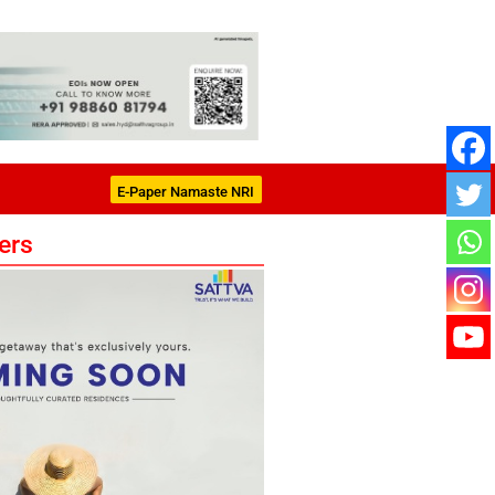
E-Paper Namaste NRI
ers