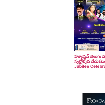
హ్యూస్టన్ తెలుగు
స్వర్ణోత్సవ వేడు
Jubilee Celebra