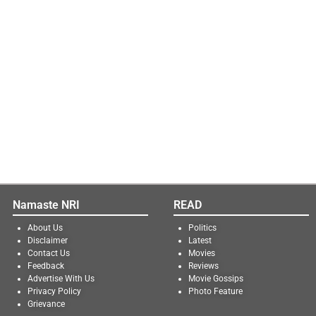
Namaste NRI
READ
About Us
Politics
Disclaimer
Latest
Contact Us
Movies
Feedback
Reviews
Advertise With Us
Movie Gossips
Privacy Policy
Photo Feature
Grievance