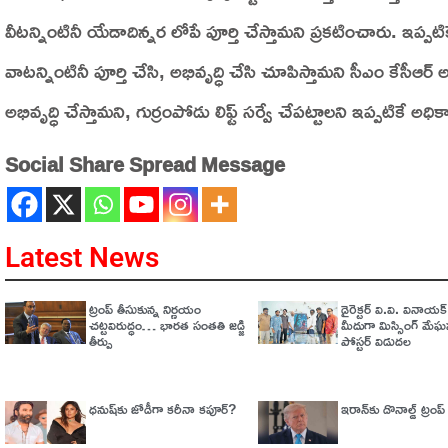
వీటన్నింటినీ యేడాదిన్నర లోపే పూర్తి చేస్తామని ప్రకటించారు. ఇప్
వాటన్నింటినీ పూర్తి చేసి, అభివృద్ధి చేసి చూపిస్తామని సీఎం కేసీఆర్ 
అభివృద్ధి చేస్తామని, గుర్రంపోడు లిఫ్ట్ సర్వే చేపట్టాలని ఇప్పటికే 
Social Share Spread Message
Latest News
ట్రంప్‌ తీసుకున్న నిర్ణయం
డైరెక్టర్ వి.వి. వినాయ
చట్టవిరుద్ధం… భారత సంతతి జడ్జి
మీదుగా మిస్సింగ్ మేఘన
తీర్పు
పోస్టర్ విడుదల
ధనుష్‌కు జోడీగా కరీనా కపూర్?
ఇరాన్‌కు డొనాల్డ్ ట్రంప్ 