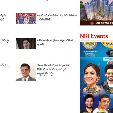
్నిస్
అభిమానులందరూ గర్వపడే సినిమా
నాథన్
: వరుణ్‌తేజ్‌
NRI Events
 పడేద్దాం
అమెరికాపై ఆగ్ర‌హం వ్య‌క్తంచేసిన
ఇరాన్
గ్లింప్స్‌
దుబాయ్ లో నూతన భారత
కౌన్సిల్ జనరల్‌గా ఇమ్మడి
విష్ణువర్ధన్ రెడ్డి