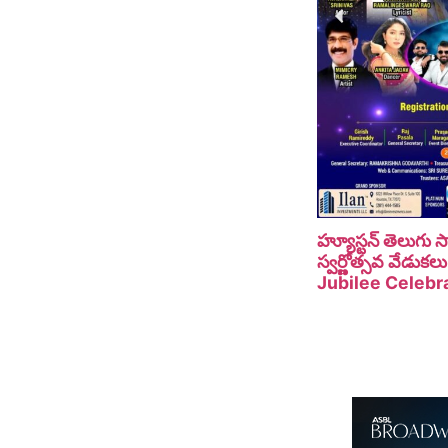
హ్యూస్టన్ తెలుగు
స్వర్ణోత్సవ వేడు
Jubilee Celebra