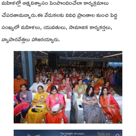
మహిళల్లో ఆత్మవిశ్వాసం పెంపొందించేలా కార్యక్రమాలు
చేపడతామన్నారు.ఈ వేడుకలకు వివిధ ప్రాంతాల నుంచి పెద్ద
సంఖ్యలో మహిళలు, యువతులు, సామాజిక కార్యకర్తలు,
వ్యాపారవేత్తలు హాజరయ్యారు.