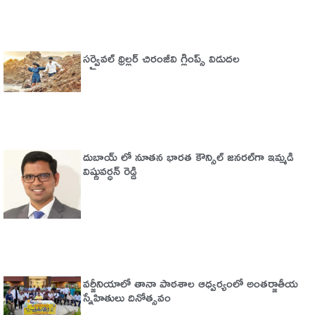
సర్వైవల్‌ థ్రిల్లర్‌ చిరంజీవి గ్లింప్స్‌ విడుదల
దుబాయ్ లో నూతన భారత కౌన్సిల్ జనరల్‌గా ఇమ్మడి
విష్ణువర్ధన్ రెడ్డి
వర్జీనియాలో తానా పాఠశాల ఆధ్వర్యంలో అంతర్జాతీయ
స్నేహితులు దినోత్సవం