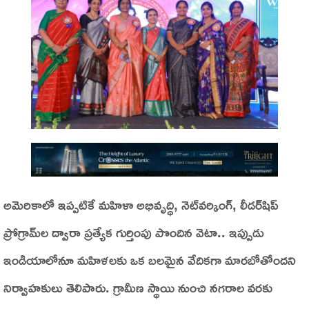
అమెరికాలో ఇప్పటికే మహిళా అభివృద్ధి, నెట్‌వర్కింగ్, లీడర్‌షిప్
ప్రోగ్రామ్‌ల ద్వారా ప్రత్యేక గుర్తింపు పొందిన వెటా.. ఇప్పుడు
ఇండియాలోనూ మహిళలకు ఒక బలమైన వేదికగా మారబోతోందని
నిర్వాహకులు తెలిపారు. గ్రామీణ స్థాయి నుంచి నగరాల వరకు