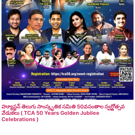
హ్యూస్టన్ తెలుగు సాంస్కృతిక సమితి 50వసంతాల స్వర్ణోత్సవ
వేడుకలు ( TCA 50 Years Golden Jubilee
Celebrations )