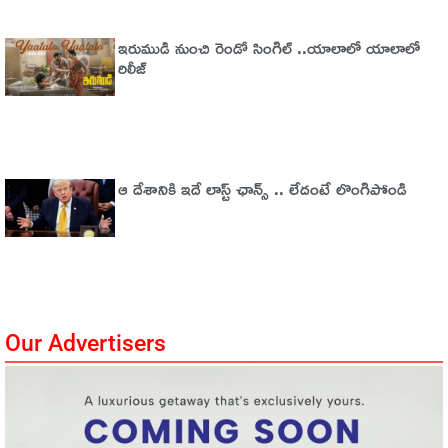
ఇరుముడి నుంచి రెండో సింగిల్ ..యాలాలో యాలాలో
రిలీజ్
ఆ దేశానికి ఇదే లాస్ట్ ఛాన్స్ .. లేదంటే లొంగిపోండి
Our Advertisers