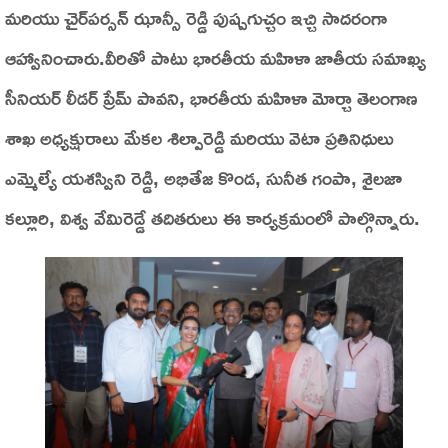
మరియు చైర్‌పర్సన్ ఝాన్సీ రెడ్డి పుష్పగుచ్చం ఇచ్చి సాదరంగా
ఆహ్వానించారు.వీరితో పాటు భారతీయ మహిళా జాతీయ సమాఖ్య
సీనియర్ లీడర్ ప్రేమ్ పావని, భారతీయ మహిళా మోర్చా తెలంగాణ
శాఖ అధ్యక్షురాలు మేకల శిల్పారెడ్డి మరియు వెటా ప్రతినిధులు
ఎమ్మెల్యే యశస్విని రెడ్డి, అభితేజ కొండ, సునీత గంపా, శైలజా
కల్లూరి, విశ్వ వేమిరెడ్డే తదితరులు ఈ కార్యక్రమంలో పాల్గొన్నారు.