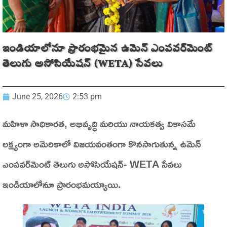
ఇండియాలోనూ ప్రారంభమైన ఉమెన్ ఎంపవర్‌మెంట్
తెలుగు అసోసియేషన్ (WETA) సేవలు
June 25, 2026
2:53 pm
మహిళా సాధికారత, అభివృద్ధి మరియు నాయకత్వ వికాసమే
లక్ష్యంగా అమెరికాలో విజయవంతంగా కొనసాగుతున్న ఉమెన్
ఎంపవర్‌మెంట్ తెలుగు అసోసియేషన్- WETA సేవలు
ఇండియాలోనూ ప్రారంభమయ్యాయి.