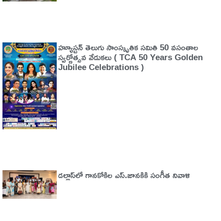
హ్యూస్టన్ తెలుగు సాంస్కృతిక సమితి 50 వసంతాల
స్వర్ణోత్సవ వేడుకలు ( TCA 50 Years Golden
Jubilee Celebrations )
డల్లాస్‌లో గానకోకిల ఎస్.జానకికి సంగీత నివాళి