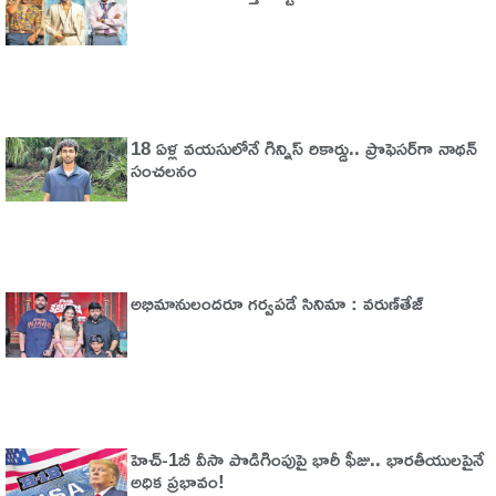
18 ఏళ్ల వయసులోనే గిన్నిస్ రికార్డు.. ప్రొఫెసర్‌గా నాథన్
సంచలనం
అభిమానులందరూ గర్వపడే సినిమా : వరుణ్‌తేజ్‌
హెచ్‌-1బీ వీసా పొడిగింపుపై భారీ ఫీజు.. భారతీయులపైనే
అధిక ప్రభావం!