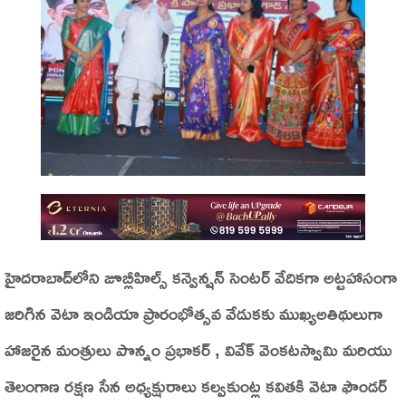
హైదరాబాద్‌లోని జూబ్లీహిల్స్ కన్వెన్షన్ సెంటర్‌ వేదికగా అట్టహాసంగా
జరిగిన వెటా ఇండియా ప్రారంభోత్సవ వేడుకకు ముఖ్యఅతిథులుగా
హాజరైన మంత్రులు పొన్నం ప్రభాకర్ , వివేక్ వెంకటస్వామి మరియు
తెలంగాణ రక్షణ సేన అధ్యక్షురాలు కల్వకుంట్ల కవితకి వెటా ఫౌండర్