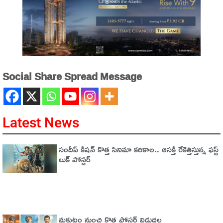
Social Share Spread Message
Latest News
సందీప్ కిషన్ కొత్త సినిమా కరికాల.. ఆసక్తి రేకెత్తిస్తున్న ఫస్ట్
లుక్ పోస్టర్
మకుటం నుంచి కొత్త పోస్టర్ విడుదల