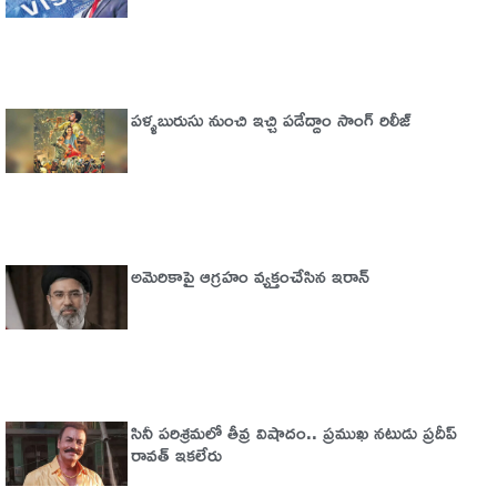
పళ్ళబురుసు నుంచి ఇచ్చి పడేద్దాం సాంగ్ రిలీజ్
అమెరికాపై ఆగ్ర‌హం వ్య‌క్తంచేసిన ఇరాన్
సినీ పరిశ్రమలో తీవ్ర విషాదం.. ప్రముఖ నటుడు ప్రదీప్
రావత్ ఇకలేరు