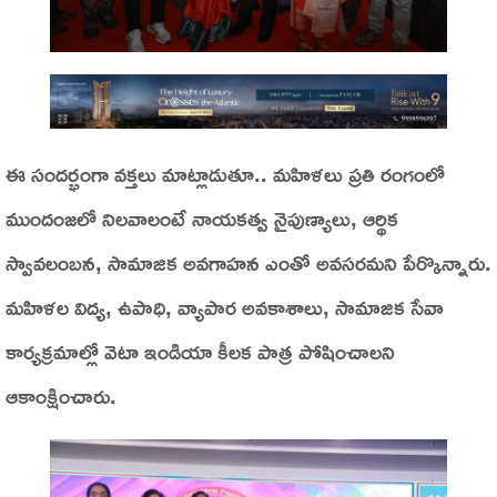
ఈ సందర్భంగా వక్తలు మాట్లాడుతూ.. మహిళలు ప్రతి రంగంలో
ముందంజలో నిలవాలంటే నాయకత్వ నైపుణ్యాలు, ఆర్థిక
స్వావలంబన, సామాజిక అవగాహన ఎంతో అవసరమని పేర్కొన్నారు.
మహిళల విద్య, ఉపాధి, వ్యాపార అవకాశాలు, సామాజిక సేవా
కార్యక్రమాల్లో వెటా ఇండియా కీలక పాత్ర పోషించాలని
ఆకాంక్షించారు.