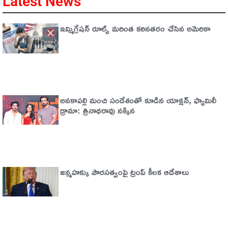
Latest News
ఇమ్మిగ్రేషన్‌ రూల్స్‌ మరింత కఠినతరం చేసిన అమెరికా
అనకాపల్లి మంచి సందేశంతో కూడిన యాక్షన్, ఫ్యామిలీ
డ్రామా: త్రినాథరావు నక్కిన
జన్మహక్కు పౌరసత్వంపై ట్రంప్ కీలక ఆదేశాలు