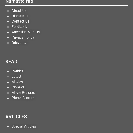
Namaste NRI
About Us
Disclaimer
Contact Us
Feedback
Advertise With Us
Privacy Policy
Grievance
READ
Politics
Latest
Movies
Reviews
Movie Gossips
Photo Feature
ARTICLES
Special Articles