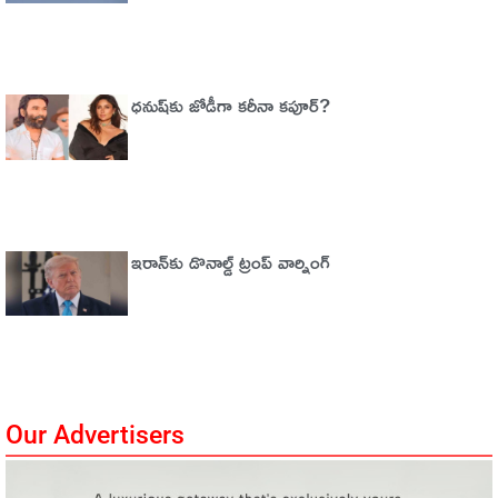
ధనుష్‌కు జోడీగా కరీనా కపూర్?
ఇరాన్‌కు డొనాల్డ్ ట్రంప్ వార్నింగ్‌
Our Advertisers