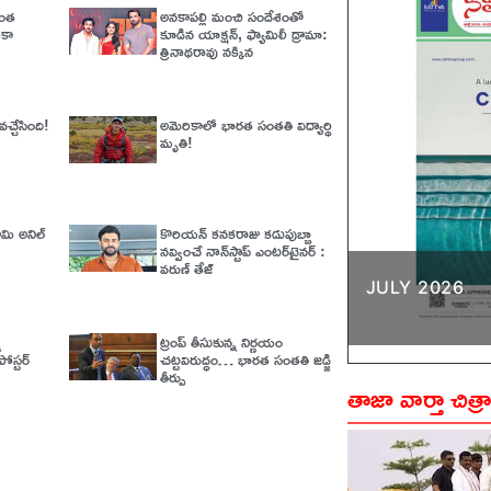
రింత
అనకాపల్లి మంచి సందేశంతో
ికా
కూడిన యాక్షన్, ఫ్యామిలీ డ్రామా:
త్రినాథరావు నక్కిన
్చేసింది!
అమెరికాలో భార‌త సంత‌తి విద్యార్థి
మృతి!
ి అనిల్‌
కొరియన్ కనకరాజు కడుపుబ్బా
నవ్వించే నాన్‌స్టాప్ ఎంటర్‌టైనర్ :
వరుణ్ తేజ్
JULY 2026
న
ట్రంప్‌ తీసుకున్న నిర్ణయం
ోస్టర్
చట్టవిరుద్ధం… భారత సంతతి జడ్జి
తీర్పు
తాజా వార్తా చిత్ర