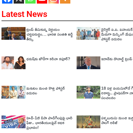
Latest News
ట్రంప్‌ తీసుకున్న నిర్ణయం
డైరెక్టర్ వి.వి. వినాయ
చట్టవిరుద్ధం… భారత సంతతి జడ్జి
మీదుగా మిస్సింగ్ మేఘన
తీర్పు
పోస్టర్ విడుదల
ధనుష్‌కు జోడీగా కరీనా కపూర్?
ఇరాన్‌కు డొనాల్డ్ ట్రంప్ 
మకుటం నుంచి కొత్త పోస్టర్
18 ఏళ్ల వయసులోనే గిన
విడుదల
రికార్డు.. ప్రొఫెసర్‌గా 
సంచలనం
హెచ్‌-1బీ వీసా పొడిగింపుపై భారీ
పళ్ళబురుసు నుంచి ఇచ్చి
ఫీజు.. భారతీయులపైనే అధిక
సాంగ్ రిలీజ్
ప్రభావం!