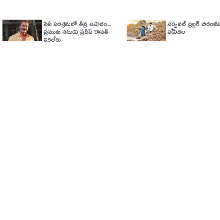
సినీ పరిశ్రమలో తీవ్ర విషాదం..
సర్వైవల్‌ థ్రిల్లర్‌ చిరంజీవి 
ప్రముఖ నటుడు ప్రదీప్ రావత్
విడుదల
ఇకలేరు