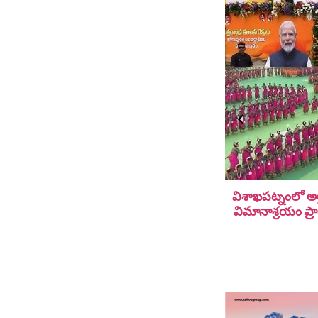
విశాఖపట్నంలో అల
విమానాశ్ర‌యం ప్ర