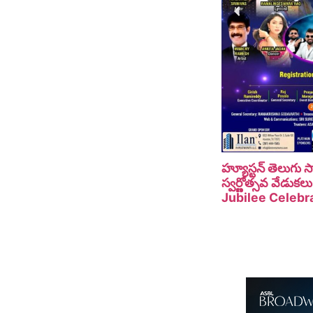
హ్యూస్టన్ తెలుగు
స్వర్ణోత్సవ వేడు
Jubilee Celebra