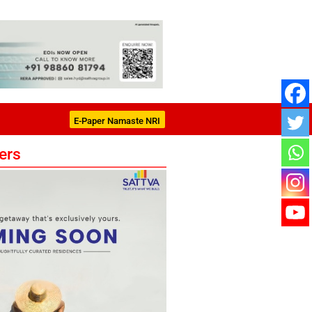
E-Paper Namaste NRI
ers