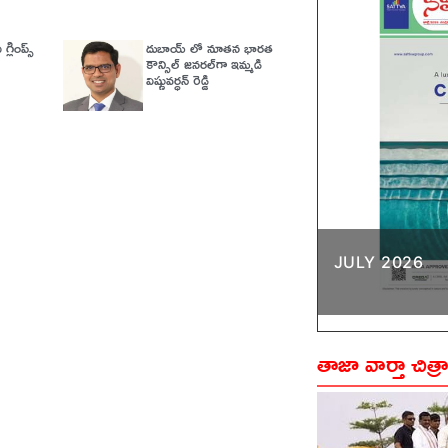
గ్లింప్స్‌
దుబాయ్ లో నూతన భారత
కౌన్సిల్ జనరల్‌గా ఇమ్మడి
విష్ణువర్ధన్ రెడ్డి
JULY 2026
తాజా వార్తా చిత్ర