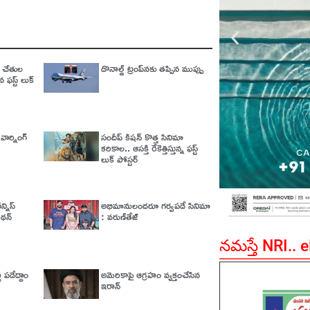
క్ చేతుల
డొనాల్డ్ ట్రంప్‌నకు తప్పిన ముప్పు
 ఫస్ట్ లుక్
వార్నింగ్‌
సందీప్ కిషన్ కొత్త సినిమా
కరికాల.. ఆసక్తి రేకెత్తిస్తున్న ఫస్ట్
లుక్ పోస్టర్
్నిస్
అభిమానులందరూ గర్వపడే సినిమా
నాథన్
: వరుణ్‌తేజ్‌
నమస్తే NRI.. 
 పడేద్దాం
అమెరికాపై ఆగ్ర‌హం వ్య‌క్తంచేసిన
ఇరాన్