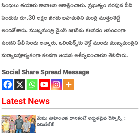
సింధులు తయారు కావాలని ఆకాక్షించారు. ప్రభుత్వం తరపున పీవీ
సింధుకు రూ.30 లక్షల నగదు బహమతిని మంత్రి ముత్తంశెట్టి
అందజేశారు. ముఖ్యమంత్రి వైఎస్‌ జగన్‌ను కలవడం ఆనందంగా
ఉందని పీవీ సింధు అన్నారు. ఒలింపిక్స్‌కు వెళ్లే ముందు ముఖ్యమంత్రిని
మర్యాదపూర్వకంగా కలవగా ఆయన ఆశీర్వదించారని తెలిపారు.
Social Share Spread Message
Latest News
మేము ఊహించిన దానికంటే అద్భుతమైన రెస్పాన్స్ :
వరుణ్‌తేజ్‌