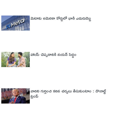
మెటాకు అమెరికా కోర్టులో భారీ ఎదురుదెబ్బ
హాయ్ చెప్పడానికి నయన్ సిద్ధం
వారిని గుర్తించి కఠిన చర్యలు తీసుకుంటాం : డొనాల్డ్
ట్రంప్