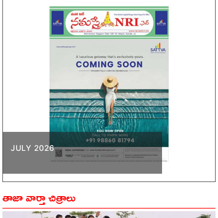
JULY 2026
తాజా వార్తా చిత్రాలు