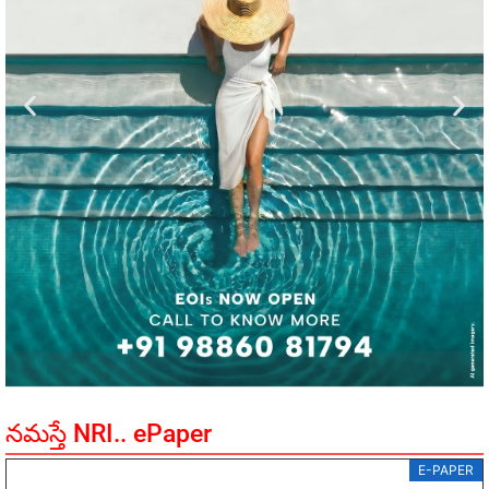
నమస్తే NRI.. ePaper
E-PAPER