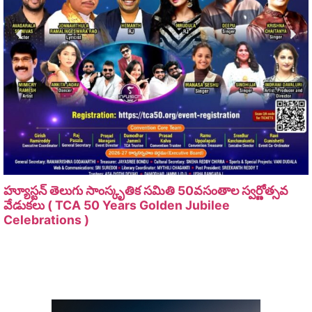
హ్యూస్టన్ తెలుగు సాంస్కృతిక సమితి 50వసంతాల స్వర్ణోత్సవ
వేడుకలు ( TCA 50 Years Golden Jubilee
Celebrations )