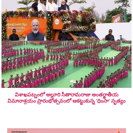
విశాఖపట్నంలో అల్లూరి సీతారామ‌రాజు అంత‌ర్జాతీయ
విమానాశ్ర‌యం ప్రారంభోత్సవంలో ఆకట్టుకున్న ‘ధింసా’ నృత్యం