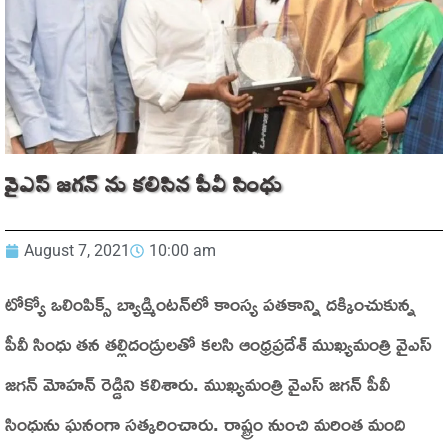
వైఎస్ జగన్ ను కలిసిన పీవీ సింధు
August 7, 2021
10:00 am
టోక్యో ఒలింపిక్స్‌ బ్యాడ్మింటన్‌లో కాంస్య పతకాన్ని దక్కించుకున్న
పీవీ సింధు తన తల్లిదండ్రులతో కలసి ఆంధ్రప్రదేశ్‌ ముఖ్యమంత్రి వైఎస్‌
జగన్‌ మోహన్‌ రెడ్డిని కలిశారు. ముఖ్యమంత్రి వైఎస్‌ జగన్‌ పీవీ
సింధును ఘనంగా సత్కరించారు. రాష్ట్రం నుంచి మరింత మంది