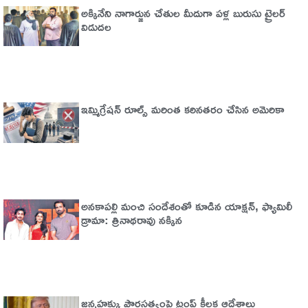
అక్కినేని నాగార్జున చేతుల మీదుగా పళ్ల బురుసు ట్రైలర్‌
విడుదల
ఇమ్మిగ్రేషన్‌ రూల్స్‌ మరింత కఠినతరం చేసిన అమెరికా
అనకాపల్లి మంచి సందేశంతో కూడిన యాక్షన్, ఫ్యామిలీ
డ్రామా: త్రినాథరావు నక్కిన
జన్మహక్కు పౌరసత్వంపై ట్రంప్ కీలక ఆదేశాలు