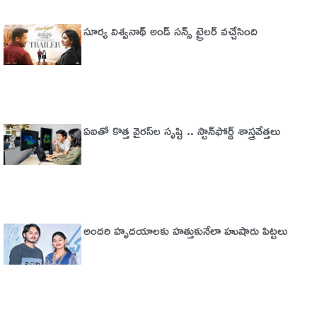
సూర్య విశ్వనాథ్ అండ్ సన్స్ ట్రైలర్ వచ్చేసింది
ఏఐతో కొత్త వైరస్‌ల సృష్టి .. స్టాన్‌ఫోర్డ్‌ శాస్త్రవేత్తలు
అందరి హృదయాలకు హత్తుకునేలా హుషారు పిట్టలు