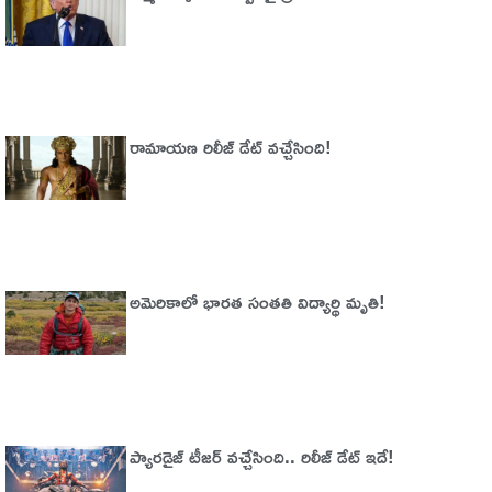
రామాయణ రిలీజ్ డేట్ వచ్చేసింది!
అమెరికాలో భార‌త సంత‌తి విద్యార్థి మృతి!
ప్యారడైజ్‌ టీజర్‌ వచ్చేసింది.. రిలీజ్‌ డేట్‌ ఇదే!