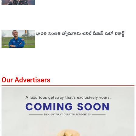
భారత సంతతి వ్యోమగామి అనిల్‌ మీనన్‌ మరో రికార్డ్‌
Our Advertisers