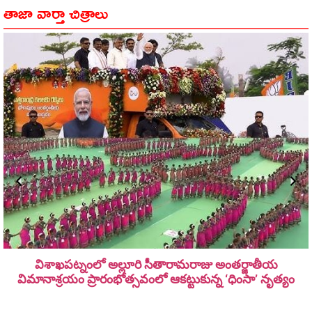
తాజా వార్తా చిత్రాలు
విశాఖపట్నంలో అల్లూరి సీతారామ‌రాజు అంత‌ర్జాతీయ
విమానాశ్ర‌యం ప్రారంభోత్సవంలో ఆకట్టుకున్న ‘ధింసా’ నృత్యం