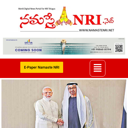
E-Paper Namaste NRI