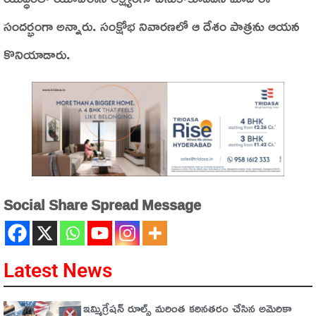
సందర్భంగా అన్నారు. సంక్షోభ నివారణలో ఆ దేశం పాత్రను ఆయన
కొనియాడారు.
Social Share Spread Message
Latest News
ఇమ్మిగ్రేషన్‌ రూల్స్‌ మరింత కఠినతరం చేసిన అమెరికా