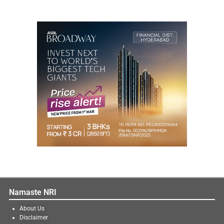
Namaste NRI
About Us
Disclaimer