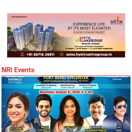
NRI Events