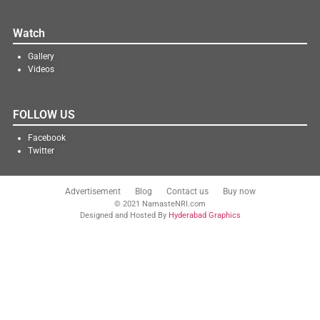
Watch
Gallery
Videos
FOLLOW US
Facebook
Twitter
Advertisement
Blog
Contact us
Buy now
© 2021 NamasteNRI.com
Designed and Hosted By
Hyderabad Graphics