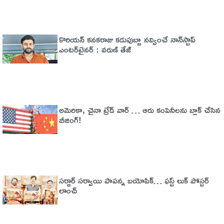
కొరియన్ కనకరాజు కడుపుబ్బా నవ్వించే నాన్‌స్టాప్
ఎంటర్‌టైనర్ : వరుణ్ తేజ్
అమెరికా, చైనా ట్రేడ్​​ వార్​ … ఆరు కంపెనీలను బ్లాక్​ చేసిన
బీజింగ్​!
సర్దార్ సర్వాయి పాపన్న బయోపిక్… ఫస్ట్ లుక్ పోస్టర్
లాంచ్