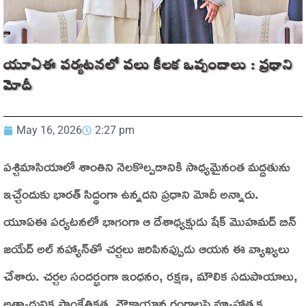
యూఏఈ పర్యటనలో పలు కీలక ఒప్పందాలు : ప్రధాని
మోదీ
May 16, 2026
2:27 pm
పశ్చిమాసియాలో శాంతిని నెలకొల్పడానికి సాధ్యమైనంత మద్దతును
ఇచ్చేందుకు భారత్‌ సిద్ధంగా ఉన్నదని ప్రధాని మోదీ అన్నారు.
యూఏఈ పర్యటనలో భాగంగా ఆ దేశాధ్యక్షుడు షేక్‌ మొహమద్‌ బిన్‌
జయేద్‌ అల్‌ నహ్యాన్‌తో చర్చలు జరిపినప్పుడు ఆయన ఈ వ్యాఖ్యలు
చేశారు. చర్చల సందర్భంగా ఇంధనం, రక్షణ, మౌలిక సదుపాయాలు,
అత్యాధునిక సాంకేతికత, నౌకాయాన రంగాలపై వ్యూహాత్మక