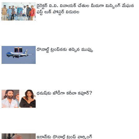
డైరెక్టర్ వి.వి. వినాయక్ చేతుల మీదుగా మిస్సింగ్ మేఘన
ఫస్ట్ లుక్ పోస్టర్ విడుదల
డొనాల్డ్ ట్రంప్‌నకు తప్పిన ముప్పు
ధనుష్‌కు జోడీగా కరీనా కపూర్?
ఇరాన్‌కు డొనాల్డ్ ట్రంప్ వార్నింగ్‌