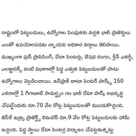
రాష్ట్రంలో పెట్టుబడులు, ఉద్యోగాల పెంపునకు వచ్చిన భారీ ప్రాజెక్టులు
ఎంతో ఉపయోగపడను న్నాయని అధికార వర్గాలు తెలిపాయి.
ముఖ్యంగా ఫుడ్‌ ప్రాసెసింగ్‌, డేటా సెంటర్లు, ఔషధ రంగం, క్లీన్‌ ఎనర్జీ,
ఎలక్ట్రానిక్స్‌ వంటి విభాగాల్లో పెద్ద ఎత్తున పెట్టుబడులతో పాటు
ఉద్యోగాలు వెల్లడించాయి. ఇన్‌ఫ్రాకీ డాటా సెంటర్‌ పార్క్స్‌ 150
ఎకరాల్లో 1 గిగావాట్‌ సామర్థ్యం గల భారీ డేటా పార్క్‌ అభివృద్ధి
చేపట్టేందుకు రూ.70 వేల కోట్ల పెట్టుబడులతో ముందుకొచ్చింది.
జెసీకే ఇన్ఫ్రా ప్రాజెక్ట్స్‌ లిమిటెడ్‌ రూ.9 వేల కోట్ల పెట్టుబడులకు హామీ
ఇచ్చింది. పెద్ద స్థాయి డేటా సెంటర్ల నిర్మాణం చేపట్టనున్నట్టు