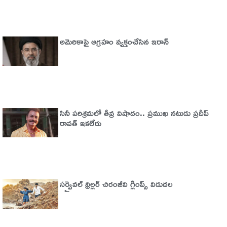
అమెరికాపై ఆగ్ర‌హం వ్య‌క్తంచేసిన ఇరాన్
సినీ పరిశ్రమలో తీవ్ర విషాదం.. ప్రముఖ నటుడు ప్రదీప్
రావత్ ఇకలేరు
సర్వైవల్‌ థ్రిల్లర్‌ చిరంజీవి గ్లింప్స్‌ విడుదల