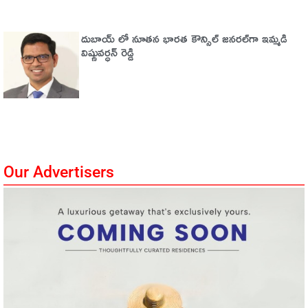
దుబాయ్ లో నూతన భారత కౌన్సిల్ జనరల్‌గా ఇమ్మడి
విష్ణువర్ధన్ రెడ్డి
Our Advertisers