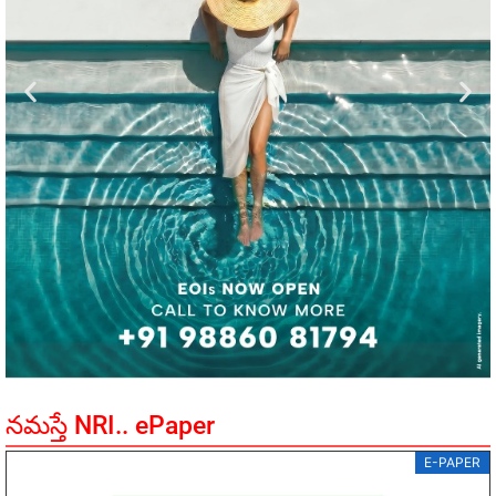
నమస్తే NRI.. ePaper
E-PAPER