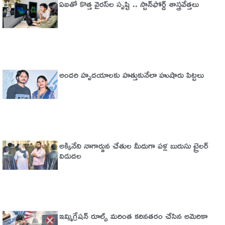
ఏఐతో కొత్త వైరస్‌ల సృష్టి .. స్టాన్‌ఫోర్డ్‌ శాస్త్రవేత్తలు
అందరి హృదయాలకు హత్తుకునేలా హుషారు పిట్టలు
అక్కినేని నాగార్జున చేతుల మీదుగా పళ్ల బురుసు ట్రైలర్‌
విడుదల
ఇమ్మిగ్రేషన్‌ రూల్స్‌ మరింత కఠినతరం చేసిన అమెరికా