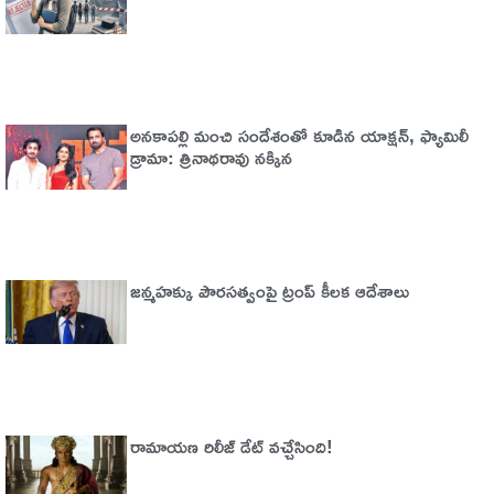
అనకాపల్లి మంచి సందేశంతో కూడిన యాక్షన్, ఫ్యామిలీ
డ్రామా: త్రినాథరావు నక్కిన
జన్మహక్కు పౌరసత్వంపై ట్రంప్ కీలక ఆదేశాలు
రామాయణ రిలీజ్ డేట్ వచ్చేసింది!