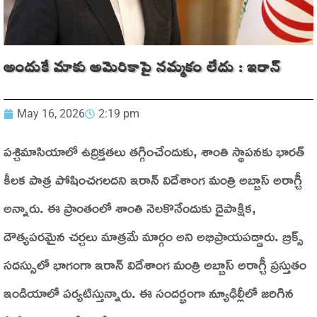
అందుకే మాకు అమెరికాపై నమ్మకం లేదు : ఇరాన్
May 16, 2026
2:19 pm
పశ్చిమాసియాలో ఉద్రిక్తతలు తగ్గించేందుకు, శాంతి స్థాపనకు భారత్
కీలక పాత్ర పోషించగలదని ఇరాన్ విదేశాంగ మంత్రి అబ్బాస్ అరాగ్చీ
అన్నారు. ఈ ప్రాంతంలో శాంతి నెలకొనేందుకు దైపాక్షిక,
దౌత్యపరమైన చర్చలు మాత్రమే మార్గం అని అభిప్రాయపడ్డారు. బ్రిక్స్
సదస్సులో భాగంగా ఇరాన్ విదేశాంగ మంత్రి అబ్బాస్ అరాగ్చీ ప్రస్తుతం
ఇండియాలో పర్యటిస్తున్నారు. ఈ సందర్భంగా న్యూఢిల్లీలో జరిగిన