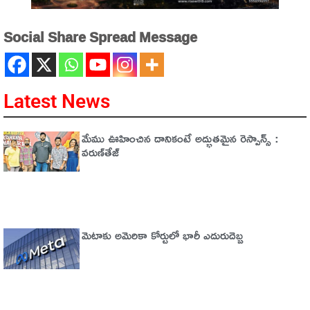
Social Share Spread Message
Latest News
మేము ఊహించిన దానికంటే అద్భుతమైన రెస్పాన్స్ :
వరుణ్‌తేజ్‌
మెటాకు అమెరికా కోర్టులో భారీ ఎదురుదెబ్బ