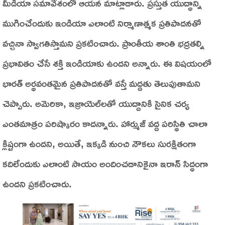
మీడియా సమావేశంలో ఆయన మాట్లాడారు. ప్రస్తుత యుద్ధాన్ని
ముగించేందుకు ఇండియా ఎలాంటి నిర్మాణాత్మక ప్రతిపాదనతో
వచ్చినా స్వాగతిస్తామని ప్రకటించారు. ప్రాంతీయ శాంతి భద్రతల్ని
ప్రభావితం చేసే శక్తి ఇండియాకు ఉందని అన్నారు. ఈ విషయంలో
భారత్ అర్థవంతమైన ప్రతిపాదనతో వస్తే మద్దతు తెలుపుతామని
చెప్పారు. అమెరికా, ఇజ్రాయెల్‌లతో యుద్దానికి సైనిక చర్య
ఎంతమాత్రం పరిష్కారం కాదన్నారు. హార్ముజ్ వద్ద పరిస్థితి చాలా
క్లిష్టంగా ఉందని, అయితే, ఇక్కడి నుంచి నౌకలు సురక్షితంగా
కదిలేందుకు ఎలాంటి సాయం అందించడానికైనా ఇరాన్ సిద్ధంగా
ఉందని ప్రకటించారు.