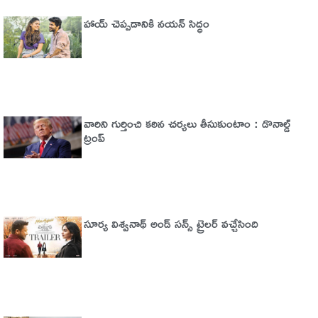
హాయ్ చెప్పడానికి నయన్ సిద్ధం
వారిని గుర్తించి కఠిన చర్యలు తీసుకుంటాం : డొనాల్డ్
ట్రంప్
సూర్య విశ్వనాథ్ అండ్ సన్స్ ట్రైలర్ వచ్చేసింది