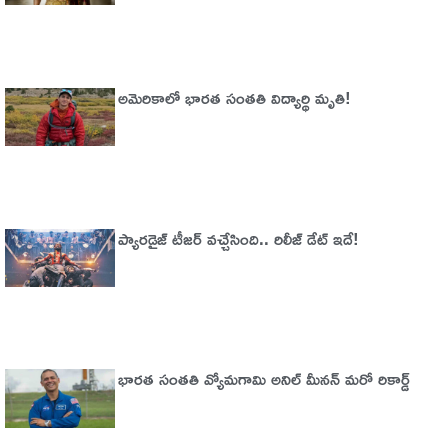
అమెరికాలో భార‌త సంత‌తి విద్యార్థి మృతి!
ప్యారడైజ్‌ టీజర్‌ వచ్చేసింది.. రిలీజ్‌ డేట్‌ ఇదే!
భారత సంతతి వ్యోమగామి అనిల్‌ మీనన్‌ మరో రికార్డ్‌