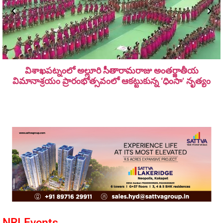
విశాఖపట్నంలో అల్లూరి సీతారామ‌రాజు అంత‌ర్జాతీయ
విమానాశ్ర‌యం ప్రారంభోత్సవంలో ఆకట్టుకున్న ‘ధింసా’ నృత్యం
NRI Events