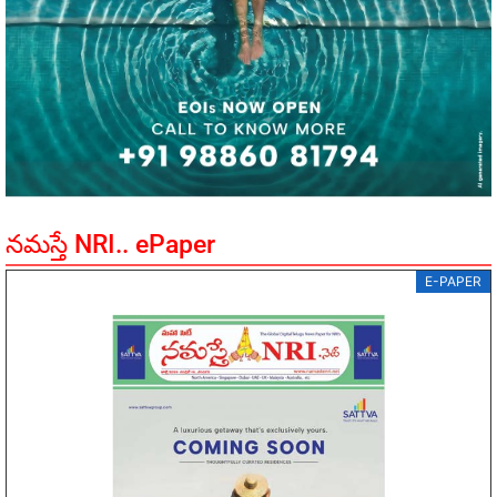
నమస్తే NRI.. ePaper
E-PAPER