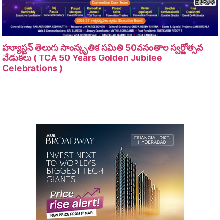
హ్యూస్టన్ తెలుగు సాంస్కృతిక సమితి 50వసంతాల స్వర్ణోత్సవ
వేడుకలు ( TCA 50 Years Golden Jubilee
Celebrations )