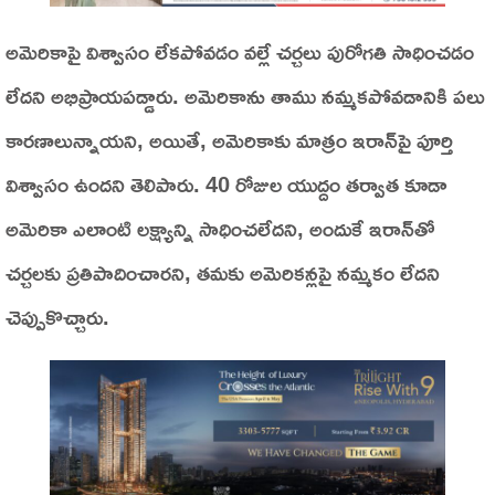
అమెరికాపై విశ్వాసం లేకపోవడం వల్లే చర్చలు పురోగతి సాధించడం
లేదని అభిప్రాయపడ్డారు. అమెరికాను తాము నమ్మకపోవడానికి పలు
కారణాలున్నాయని, అయితే, అమెరికాకు మాత్రం ఇరాన్‌పై పూర్తి
విశ్వాసం ఉందని తెలిపారు. 40 రోజుల యుద్దం తర్వాత కూడా
అమెరికా ఎలాంటి లక్ష్యాన్ని సాధించలేదని, అందుకే ఇరాన్‌తో
చర్చలకు ప్రతిపాదించారని, తమకు అమెరికన్లపై నమ్మకం లేదని
చెప్పుకొచ్చారు.