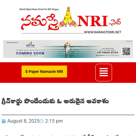
E-Paper Namaste NRI
గ్రీన్‌కార్డు పొందేందుకు ఓ అరుదైన అవకాశం
August 8, 2025
2:15 pm