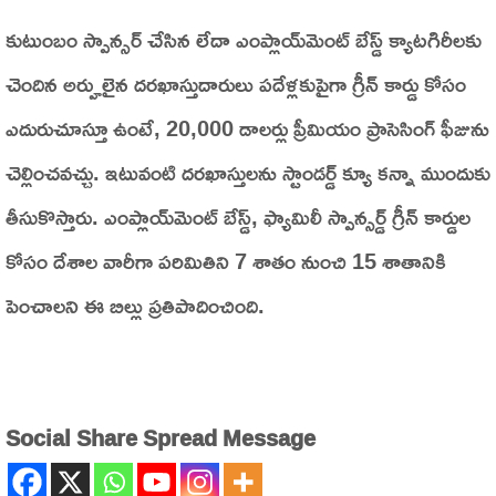
కుటుంబం స్పాన్సర్‌ చేసిన లేదా ఎంప్లాయ్‌మెంట్‌ బేస్డ్‌ క్యాటగిరీలకు
చెందిన అర్హులైన దరఖాస్తుదారులు పదేళ్లకుపైగా గ్రీన్‌ కార్డు కోసం
ఎదురుచూస్తూ ఉంటే, 20,000 డాలర్లు ప్రీమియం ప్రాసెసింగ్‌ ఫీజును
చెల్లించవచ్చు. ఇటువంటి దరఖాస్తులను స్టాండర్డ్‌ క్యూ కన్నా ముందుకు
తీసుకొస్తారు. ఎంప్లాయ్‌మెంట్‌ బేస్డ్‌, ఫ్యామిలీ స్పాన్సర్డ్‌ గ్రీన్‌ కార్డుల
కోసం దేశాల వారీగా పరిమితిని 7 శాతం నుంచి 15 శాతానికి
పెంచాలని ఈ బిల్లు ప్రతిపాదించింది.
Social Share Spread Message