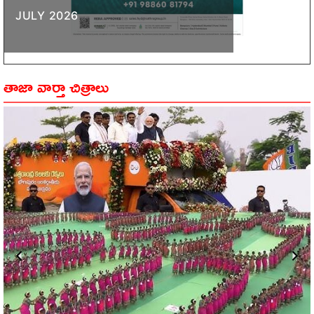
JULY 2026
తాజా వార్తా చిత్రాలు