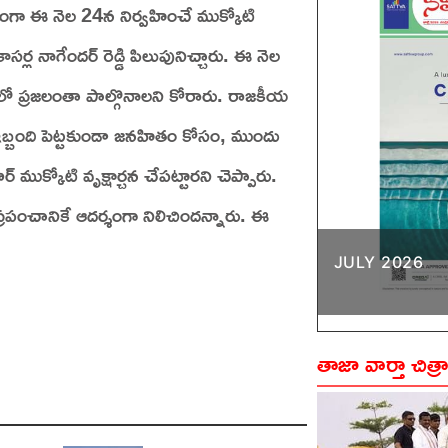
దర్భంగా ఈ నెల 24న నిర్వహించే ముక్కోటి
సర్ల నాగేందర్‌ రెడ్డి పిలుపునిచ్చారు. ఈ నెల
లో ప్రజలంతా పాల్గొనాలని కోరారు. రాజకీయ
ని ఇబ్బంది పెట్టకుండా జనహితం కోసం, ముందు
ుక్కోటి వృక్షార్చన చేపట్టారని చెప్పారు.
 ప్రపంచానికే ఆదర్శంగా నిలిచిందన్నారు. ఈ
JULY 2026
తాజా వార్తా చిత్ర