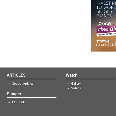
ARTICLES
Watch
Special Articles
Gallery
Videos
E-paper
PDF Link