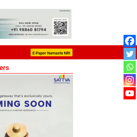
E-Paper Namaste NRI
ers