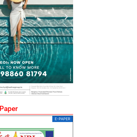
ePaper
E-PAPER