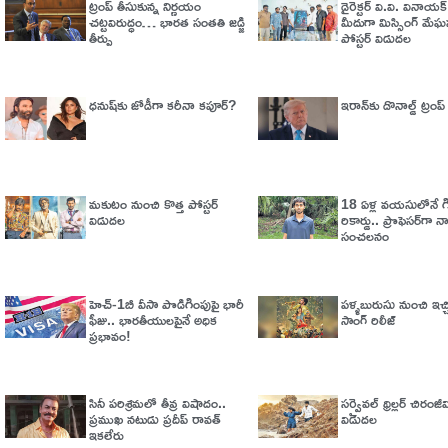
ట్రంప్‌ తీసుకున్న నిర్ణయం
డైరెక్టర్ వి.వి. వినాయ
చట్టవిరుద్ధం… భారత సంతతి జడ్జి
మీదుగా మిస్సింగ్ మేఘన
తీర్పు
పోస్టర్ విడుదల
ధనుష్‌కు జోడీగా కరీనా కపూర్?
ఇరాన్‌కు డొనాల్డ్ ట్రంప్ 
మకుటం నుంచి కొత్త పోస్టర్
18 ఏళ్ల వయసులోనే గిన
విడుదల
రికార్డు.. ప్రొఫెసర్‌గా 
సంచలనం
హెచ్‌-1బీ వీసా పొడిగింపుపై భారీ
పళ్ళబురుసు నుంచి ఇచ్చి
ఫీజు.. భారతీయులపైనే అధిక
సాంగ్ రిలీజ్
ప్రభావం!
సినీ పరిశ్రమలో తీవ్ర విషాదం..
సర్వైవల్‌ థ్రిల్లర్‌ చిరంజీవి 
ప్రముఖ నటుడు ప్రదీప్ రావత్
విడుదల
ఇకలేరు