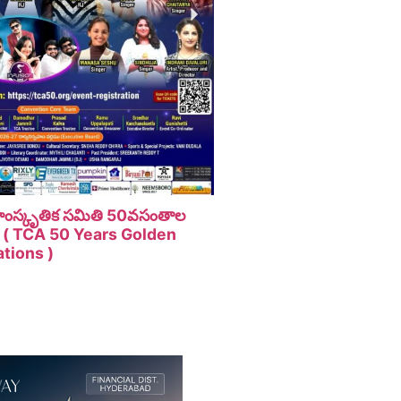
 సాంస్కృతిక సమితి 50వసంతాల
ఉత్తర టెక్సాస్ తెలుగు సంఘం నె
కలు ( TCA 50 Years Golden
tions )