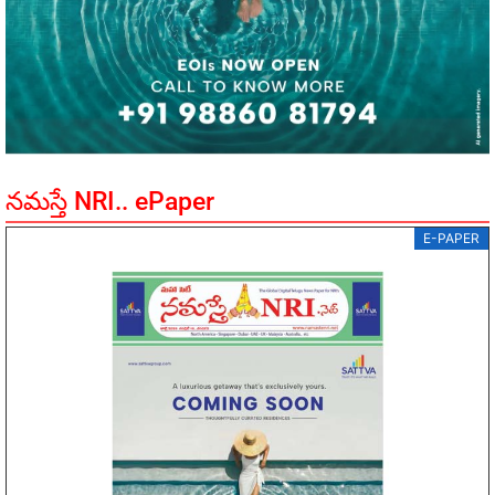
నమస్తే NRI.. ePaper
E-PAPER