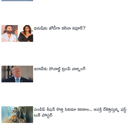
ధనుష్‌కు జోడీగా కరీనా కపూర్?
ఇరాన్‌కు డొనాల్డ్ ట్రంప్ వార్నింగ్‌
సందీప్ కిషన్ కొత్త సినిమా కరికాల.. ఆసక్తి రేకెత్తిస్తున్న ఫస్ట్
లుక్ పోస్టర్