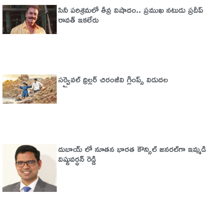
సినీ పరిశ్రమలో తీవ్ర విషాదం.. ప్రముఖ నటుడు ప్రదీప్
రావత్ ఇకలేరు
సర్వైవల్‌ థ్రిల్లర్‌ చిరంజీవి గ్లింప్స్‌ విడుదల
దుబాయ్ లో నూతన భారత కౌన్సిల్ జనరల్‌గా ఇమ్మడి
విష్ణువర్ధన్ రెడ్డి