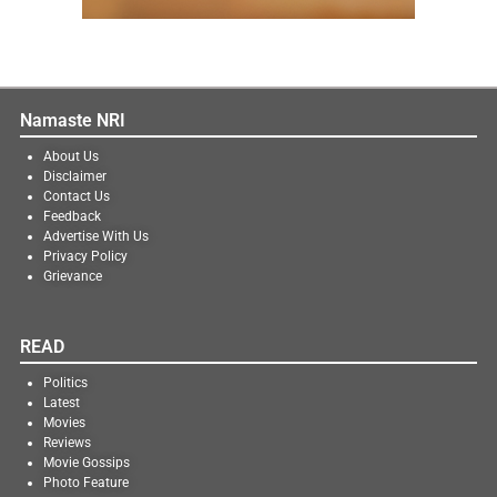
Namaste NRI
About Us
Disclaimer
Contact Us
Feedback
Advertise With Us
Privacy Policy
Grievance
READ
Politics
Latest
Movies
Reviews
Movie Gossips
Photo Feature