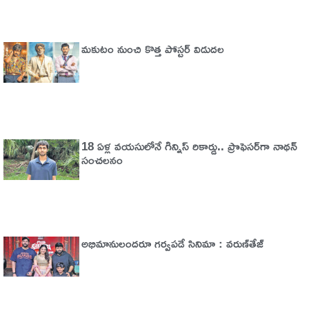
మకుటం నుంచి కొత్త పోస్టర్ విడుదల
18 ఏళ్ల వయసులోనే గిన్నిస్ రికార్డు.. ప్రొఫెసర్‌గా నాథన్
సంచలనం
అభిమానులందరూ గర్వపడే సినిమా : వరుణ్‌తేజ్‌