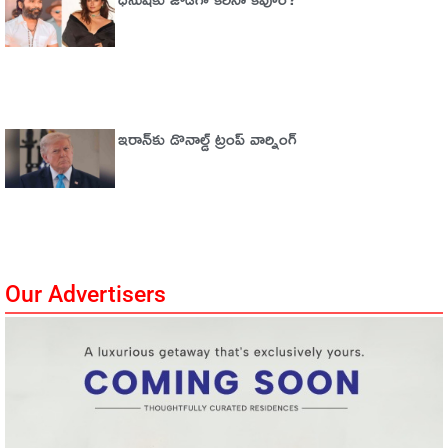
ఇరాన్‌కు డొనాల్డ్ ట్రంప్ వార్నింగ్‌
Our Advertisers