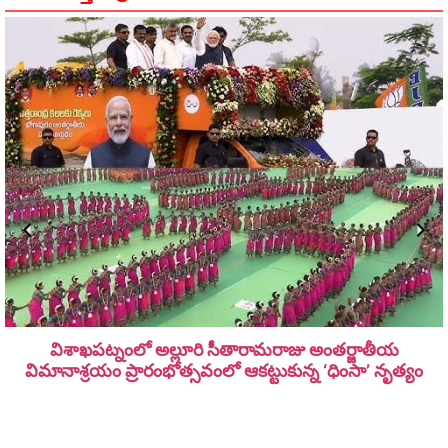
విశాఖపట్నంలో అల్లూరి సీతారామ‌రాజు అంత‌ర్జాతీయ
విమానాశ్ర‌యం ప్రారంభోత్సవంలో ఆకట్టుకున్న ‘ధింసా’ నృత్యం