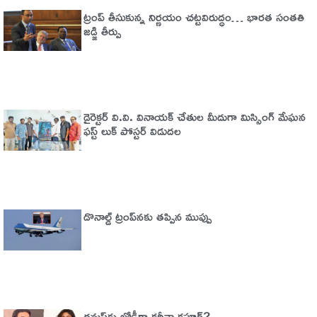
ట్రంప్‌ తీసుకున్న నిర్ణయం చట్టవిరుద్ధం… భారత సంతతి
జడ్జి తీర్పు
డైరెక్టర్ వి.వి. వినాయక్ చేతుల మీదుగా మిస్సింగ్ మేఘన
ఫస్ట్ లుక్ పోస్టర్ విడుదల
డొనాల్డ్ ట్రంప్‌నకు తప్పిన ముప్పు
ధనుష్‌కు జోడీగా కరీనా కపూర్?