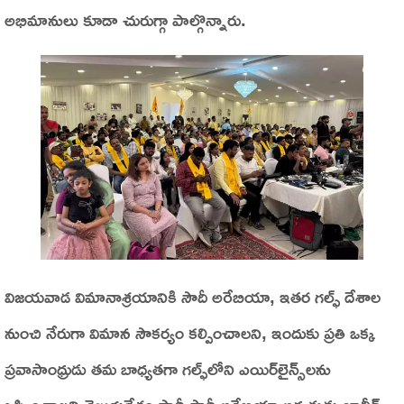
అభిమానులు కూడా చురుగ్గా పాల్గొన్నారు.
విజయవాడ విమానాశ్రయానికి సౌదీ అరేబియా, ఇతర గల్ఫ్ దేశాల
నుంచి నేరుగా విమాన సౌకర్యం కల్పించాలని, ఇందుకు ప్రతి ఒక్క
ప్రవాసాంధ్రుడు తమ బాధ్యతగా గల్ఫ్‌లోని ఎయిర్‌లైన్స్‌లను