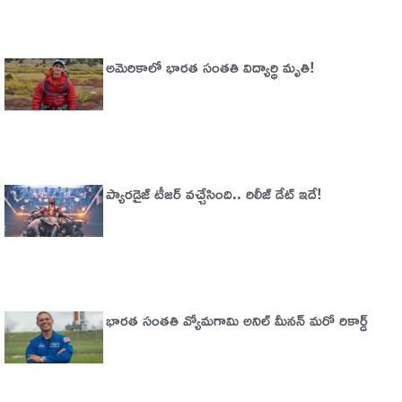
అమెరికాలో భార‌త సంత‌తి విద్యార్థి మృతి!
ప్యారడైజ్‌ టీజర్‌ వచ్చేసింది.. రిలీజ్‌ డేట్‌ ఇదే!
భారత సంతతి వ్యోమగామి అనిల్‌ మీనన్‌ మరో రికార్డ్‌