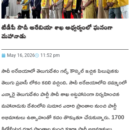
టీడీపీ సౌదీ అరేబియా శాఖ ఆధ్వర్యంలో ఘనంగా
మహానాడు
May 16, 2026
11:52 pm
సౌదీ అరేబియాలో తెలుగుదేశం గల్ఫ్ కౌన్సిల్ ఇచ్చిన పిలుపునకు
తెలుగు ప్రవాసీ లోకం కదిలి వచ్చింది. సౌదీ అరేబియాలోని దమ్మాంలో
ఎన్నారై తెలుగుదేశం పార్టీ సౌదీ శాఖ అట్టహాసంగా నిర్వహించిన
మహానాడుకు దేశంలోని సుదూర ఎడారి ప్రాంతాల నుంచి పార్టీ
అభిమానులు ఉత్సాహంతో కదం తొక్కుతూ చేరుకున్నారు. 1700
కిలోమీటర్ల దూర ప్రాంతాల నుంచి కూడా పార్టీ అభిమానులు