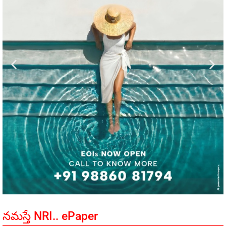
నమస్తే NRI.. ePaper