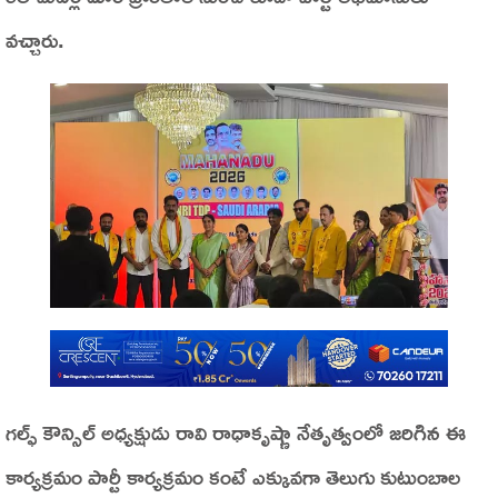
వచ్చారు.
గల్ఫ్ కౌన్సిల్ అధ్యక్షుడు రావి రాధాకృష్ణా నేతృత్వంలో జరిగిన ఈ
కార్యక్రమం పార్టీ కార్యక్రమం కంటే ఎక్కువగా తెలుగు కుటుంబాల