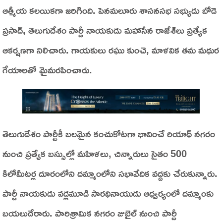
ఆత్మీయ కలయికగా జరిగింది. పెనమలూరు శాసనసభ సభ్యుడు బోడె
ప్రసాద్, తెలుగుదేశం పార్టీ నాయకుడు మహాసేన రాజేశ్‌లు ప్రత్యేక
ఆకర్షణగా నిలిచారు. గాయకులు రఘు కుంచె, మాళవిక తమ మధుర
గేయాలతో మైమరపించారు.
తెలుగుదేశం పార్టీకీ బలమైన కంచుకోటగా భావించే రియాధ్ నగరం
నుంచి ప్రత్యేక బస్సుల్లో మహిళలు, చిన్నారులు సైతం 500
కిలోమీటర్ల దూరంలోని దమ్మాంలోని సభావేదిక వద్దకు చేరుకున్నారు.
పార్టీ నాయకుడు వడ్లమూడి సారథినాయుడు ఆధ్వర్యంలో దమ్మాంకు
బయలుదేరారు. పారిశ్రామిక నగరం జుబైల్ నుంచి పార్టీ