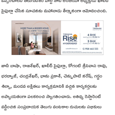
ఒప్పించాలని తెలుగుదేశం పార్టీ సౌదీ అరేబియా అధ్యక్షుడు ఖాలీద్
సైఫుల్లా చేసిన సూచనను మహానాడు తీర్మానంగా ఆమోదించింది.
జానీ బాషా, రాజశేఖర్, ఖాలీద్ సైఫుల్లా, కోగంటి శ్రీనివాస రావు,
భరద్వాజ్, చంద్రశేఖర్, భాను ప్రకాశ్, చెన్నుపాటి నరేష్, గడ్డం
శిల్పా, మండవ అక్షితలు కార్యక్రమానికి వచ్చిన కార్యకర్తలను
అప్యాయతంగా పలకరించి స్వాగతించారు. అతిథ్య రెస్టారెంట్
వడ్డించిన సంప్రదాయక తెలుగు వంటకాల రుచులను సభికులు