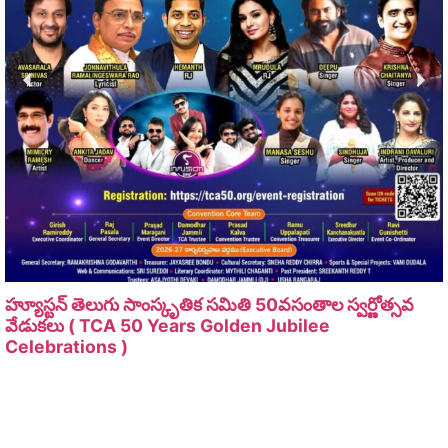
హ్యూస్టన్ తెలుగు సాంస్కృతిక సమితి 50వసంతాల స్వర్ణోత్సవ
వేడుకలు ( TCA 50 Years Golden Jubilee
Celebrations )