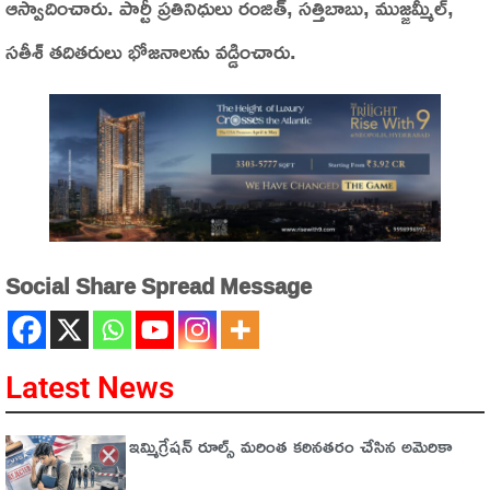
ఆస్వాదించారు. పార్టీ ప్రతినిధులు రంజిత్, సత్తిబాబు, ముజ్జమ్మీల్,
సతీశ్ తదితరులు భోజనాలను వడ్డించారు.
Social Share Spread Message
Latest News
ఇమ్మిగ్రేషన్‌ రూల్స్‌ మరింత కఠినతరం చేసిన అమెరికా