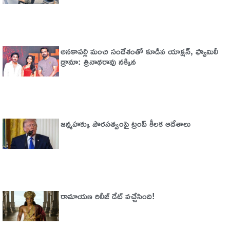
అనకాపల్లి మంచి సందేశంతో కూడిన యాక్షన్, ఫ్యామిలీ
డ్రామా: త్రినాథరావు నక్కిన
జన్మహక్కు పౌరసత్వంపై ట్రంప్ కీలక ఆదేశాలు
రామాయణ రిలీజ్ డేట్ వచ్చేసింది!