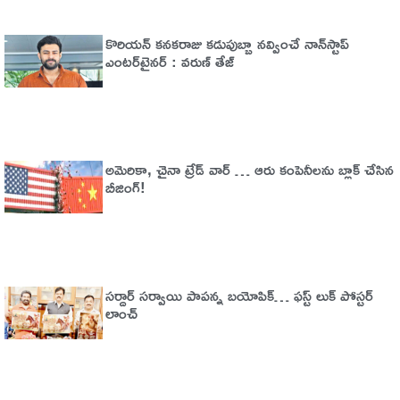
కొరియన్ కనకరాజు కడుపుబ్బా నవ్వించే నాన్‌స్టాప్
ఎంటర్‌టైనర్ : వరుణ్ తేజ్
అమెరికా, చైనా ట్రేడ్​​ వార్​ … ఆరు కంపెనీలను బ్లాక్​ చేసిన
బీజింగ్​!
సర్దార్ సర్వాయి పాపన్న బయోపిక్… ఫస్ట్ లుక్ పోస్టర్
లాంచ్