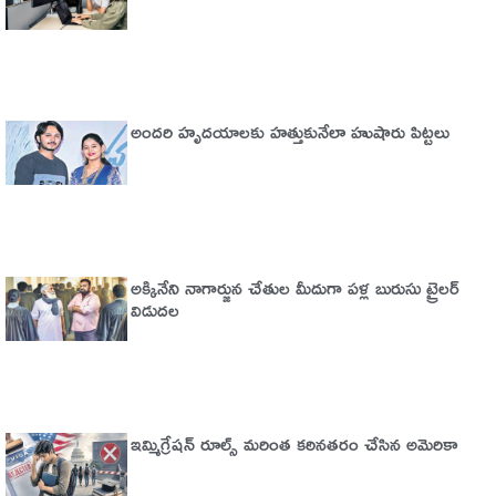
అందరి హృదయాలకు హత్తుకునేలా హుషారు పిట్టలు
అక్కినేని నాగార్జున చేతుల మీదుగా పళ్ల బురుసు ట్రైలర్‌
విడుదల
ఇమ్మిగ్రేషన్‌ రూల్స్‌ మరింత కఠినతరం చేసిన అమెరికా