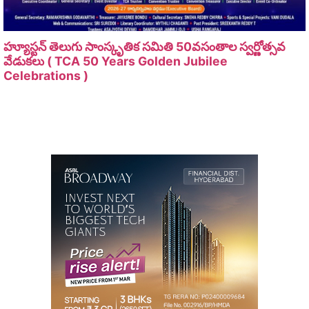
హ్యూస్టన్ తెలుగు సాంస్కృతిక సమితి 50వసంతాల స్వర్ణోత్సవ
వేడుకలు ( TCA 50 Years Golden Jubilee
Celebrations )