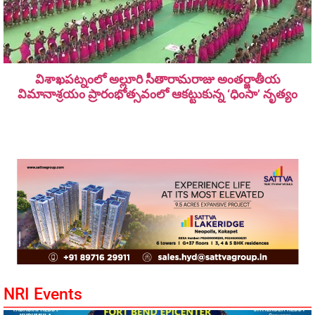
విశాఖపట్నంలో అల్లూరి సీతారామ‌రాజు అంత‌ర్జాతీయ
విమానాశ్ర‌యం ప్రారంభోత్సవంలో ఆకట్టుకున్న ‘ధింసా’ నృత్యం
NRI Events