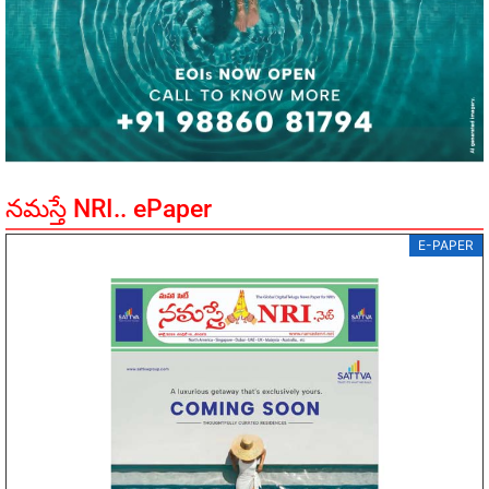
నమస్తే NRI.. ePaper
E-PAPER