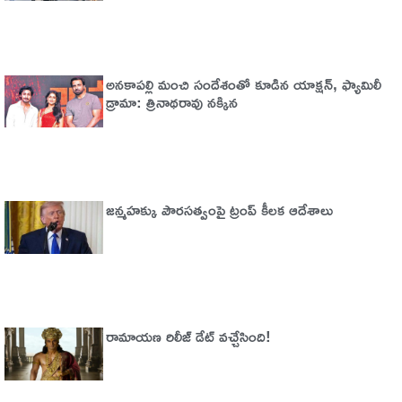
అనకాపల్లి మంచి సందేశంతో కూడిన యాక్షన్, ఫ్యామిలీ
డ్రామా: త్రినాథరావు నక్కిన
జన్మహక్కు పౌరసత్వంపై ట్రంప్ కీలక ఆదేశాలు
రామాయణ రిలీజ్ డేట్ వచ్చేసింది!