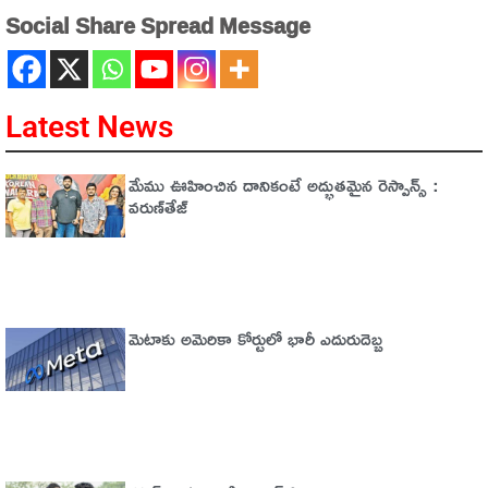
Social Share Spread Message
Latest News
మేము ఊహించిన దానికంటే అద్భుతమైన రెస్పాన్స్ :
వరుణ్‌తేజ్‌
మెటాకు అమెరికా కోర్టులో భారీ ఎదురుదెబ్బ