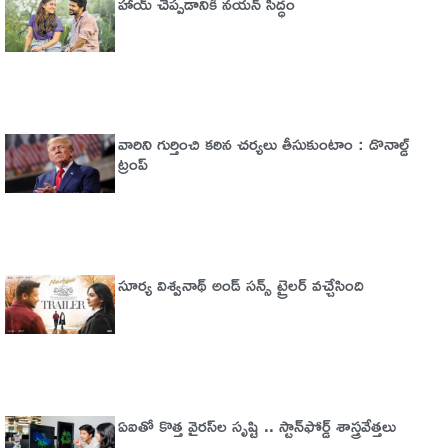
హాయ్ చెప్పడానికి నయన్ సిద్ధం
వారిని గుర్తించి కఠిన చర్యలు తీసుకుంటాం : డొనాల్డ్
ట్రంప్
సూర్య విశ్వనాథ్ అండ్ సన్స్ ట్రైలర్ వచ్చేసింది
ఏఐతో కొత్త వైరస్‌ల సృష్టి .. స్టాన్‌ఫోర్డ్‌ శాస్త్రవేత్తలు