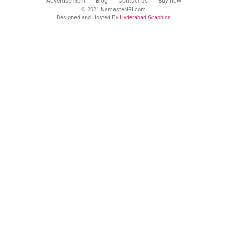
Advertisement
Blog
Contact us
Buy now
© 2021 NamasteNRI.com
Designed and Hosted By
Hyderabad Graphics