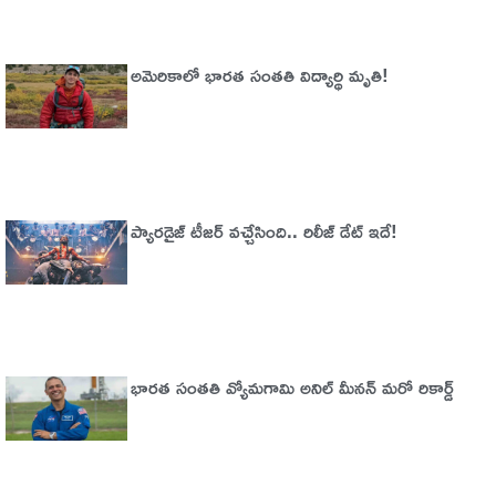
అమెరికాలో భార‌త సంత‌తి విద్యార్థి మృతి!
ప్యారడైజ్‌ టీజర్‌ వచ్చేసింది.. రిలీజ్‌ డేట్‌ ఇదే!
భారత సంతతి వ్యోమగామి అనిల్‌ మీనన్‌ మరో రికార్డ్‌