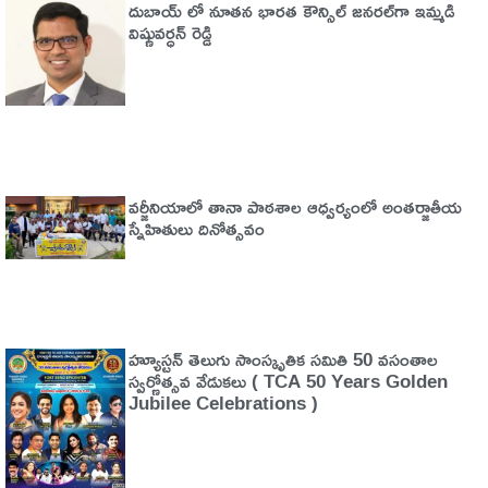
దుబాయ్ లో నూతన భారత కౌన్సిల్ జనరల్‌గా ఇమ్మడి
విష్ణువర్ధన్ రెడ్డి
వర్జీనియాలో తానా పాఠశాల ఆధ్వర్యంలో అంతర్జాతీయ
స్నేహితులు దినోత్సవం
హ్యూస్టన్ తెలుగు సాంస్కృతిక సమితి 50 వసంతాల
స్వర్ణోత్సవ వేడుకలు ( TCA 50 Years Golden
Jubilee Celebrations )