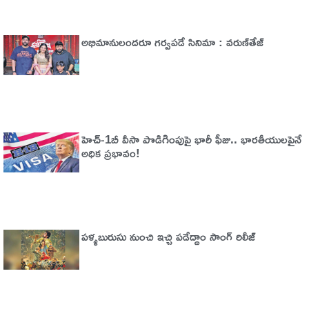
అభిమానులందరూ గర్వపడే సినిమా : వరుణ్‌తేజ్‌
హెచ్‌-1బీ వీసా పొడిగింపుపై భారీ ఫీజు.. భారతీయులపైనే
అధిక ప్రభావం!
పళ్ళబురుసు నుంచి ఇచ్చి పడేద్దాం సాంగ్ రిలీజ్