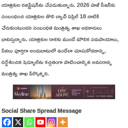
యాత్రికుల రిజిస్ట్రేషన్‌ను చేపడుతున్నారు. 2026 హజ్‌ సీజన్‌కు
సంబంధించి యాత్రికుల తొలి బ్యాచ్‌ ఏప్రిల్‌ 18 నాటికి
చేరుకుంటుందని సంబంధిత మంత్రిత్వ శాఖ అధికారులు
భావిస్తున్నారు. యాత్రికుల రాకకు ముందే మౌలిక సదుపాయాలు,
సేవలు పూర్తిగా అందుబాటులో ఉండేలా చూసుకోవడాన్ని,
నిర్దేశించిన షెడ్యూల్‌ను కచ్చితంగా పాటించాల్సిన అవసరాన్ని
మంత్రిత్వ శాఖ పేర్కొన్నది.
Social Share Spread Message