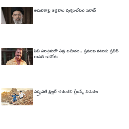
అమెరికాపై ఆగ్ర‌హం వ్య‌క్తంచేసిన ఇరాన్
సినీ పరిశ్రమలో తీవ్ర విషాదం.. ప్రముఖ నటుడు ప్రదీప్
రావత్ ఇకలేరు
సర్వైవల్‌ థ్రిల్లర్‌ చిరంజీవి గ్లింప్స్‌ విడుదల