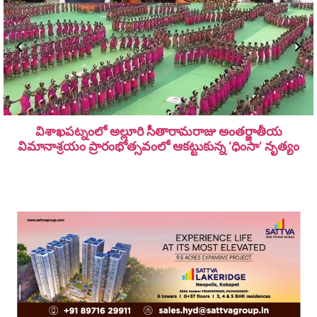
విశాఖపట్నంలో అల్లూరి సీతారామ‌రాజు అంత‌ర్జాతీయ
విమానాశ్ర‌యం ప్రారంభోత్సవంలో ఆకట్టుకున్న ‘ధింసా’ నృత్యం