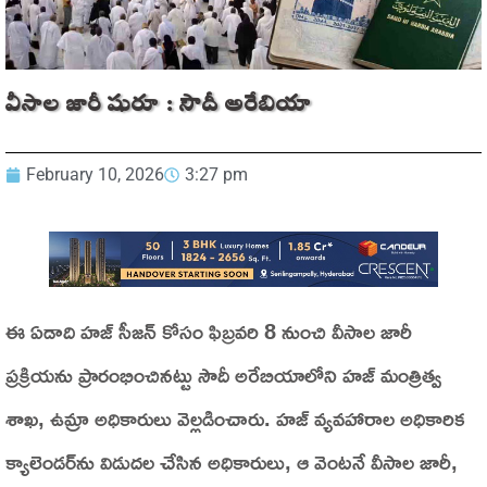
వీసాల జారీ షురూ : సౌదీ అరేబియా
February 10, 2026
3:27 pm
ఈ ఏడాది హజ్‌ సీజన్‌ కోసం ఫిబ్రవరి 8 నుంచి వీసాల జారీ
ప్రక్రియను ప్రారంభించినట్టు సౌదీ అరేబియాలోని హజ్‌ మంత్రిత్వ
శాఖ, ఉమ్రా అధికారులు వెల్లడించారు. హజ్‌ వ్యవహారాల అధికారిక
క్యాలెండర్‌ను విడుదల చేసిన అధికారులు, ఆ వెంటనే వీసాల జారీ,