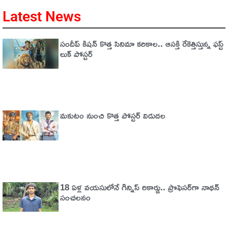
Latest News
సందీప్ కిషన్ కొత్త సినిమా కరికాల.. ఆసక్తి రేకెత్తిస్తున్న ఫస్ట్
లుక్ పోస్టర్
మకుటం నుంచి కొత్త పోస్టర్ విడుదల
18 ఏళ్ల వయసులోనే గిన్నిస్ రికార్డు.. ప్రొఫెసర్‌గా నాథన్
సంచలనం