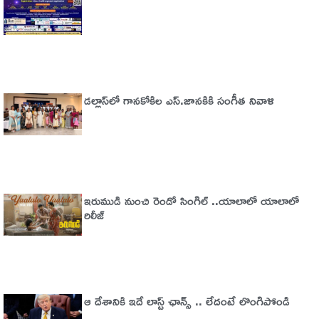
డల్లాస్‌లో గానకోకిల ఎస్.జానకికి సంగీత నివాళి
ఇరుముడి నుంచి రెండో సింగిల్ ..యాలాలో యాలాలో
రిలీజ్
ఆ దేశానికి ఇదే లాస్ట్ ఛాన్స్ .. లేదంటే లొంగిపోండి