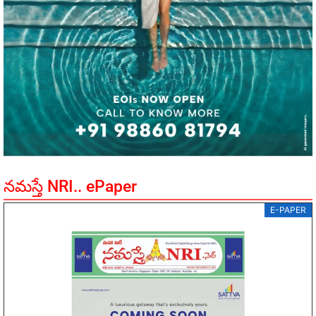
నమస్తే NRI.. ePaper
E-PAPER