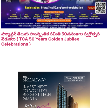
హ్యూస్టన్ తెలుగు సాంస్కృతిక సమితి 50వసంతాల స్వర్ణోత్సవ
వేడుకలు ( TCA 50 Years Golden Jubilee
Celebrations )