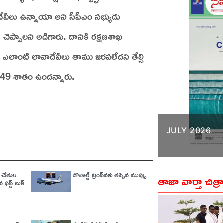
వాదేవీలు ఉన్నాయా అని సీపీఎం సభ్యుడు
 చెప్పాలని అడిగారు. దానికి రక్షణశాఖ
ఎలాంటి లావాదేవీలు తాము జరపలేదని తేల్చి
ా 15.49 శాతం ఉందన్నారు.
JULY 2026
క్ చేతుల
డొనాల్డ్ ట్రంప్‌నకు తప్పిన ముప్పు
తాజా వార్తా చిత్ర
 ఫస్ట్ లుక్