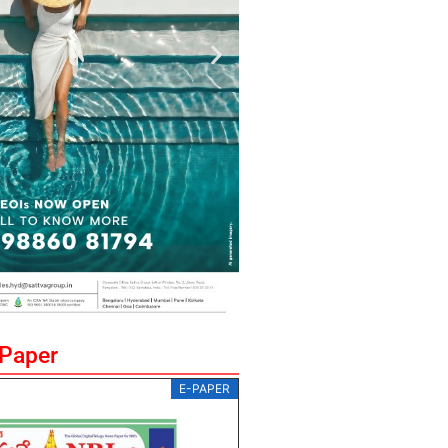
ePaper
E-PAPER