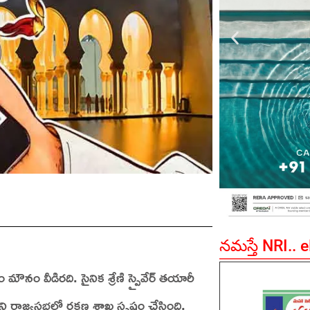
నమస్తే NRI.. 
ం మౌనం వీడిరది. సైనిక శ్రేణి స్పైవేర్‌ తయారీ
ని రాజ్యసభలో రక్షణ శాఖ స్పష్టం చేసింది.