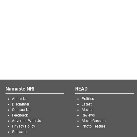
Namaste NRI
READ
About Us
Politics
Disclaimer
Latest
Contact Us
Movies
Feedback
Reviews
Advertise With Us
Movie Gossips
Privacy Policy
Photo Feature
Grievance