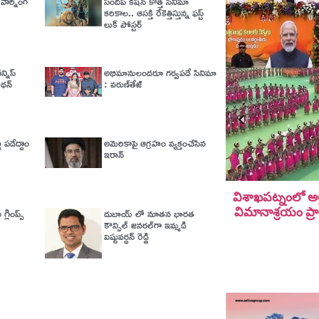
వార్నింగ్‌
సందీప్ కిషన్ కొత్త సినిమా
కరికాల.. ఆసక్తి రేకెత్తిస్తున్న ఫస్ట్
లుక్ పోస్టర్
్నిస్
అభిమానులందరూ గర్వపడే సినిమా
నాథన్
: వరుణ్‌తేజ్‌
 పడేద్దాం
అమెరికాపై ఆగ్ర‌హం వ్య‌క్తంచేసిన
ఇరాన్
విశాఖపట్నంలో అల
గ్లింప్స్‌
దుబాయ్ లో నూతన భారత
విమానాశ్ర‌యం ప్ర
కౌన్సిల్ జనరల్‌గా ఇమ్మడి
విష్ణువర్ధన్ రెడ్డి