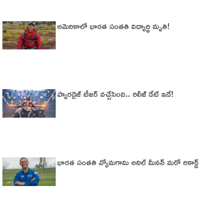
అమెరికాలో భార‌త సంత‌తి విద్యార్థి మృతి!
ప్యారడైజ్‌ టీజర్‌ వచ్చేసింది.. రిలీజ్‌ డేట్‌ ఇదే!
భారత సంతతి వ్యోమగామి అనిల్‌ మీనన్‌ మరో రికార్డ్‌