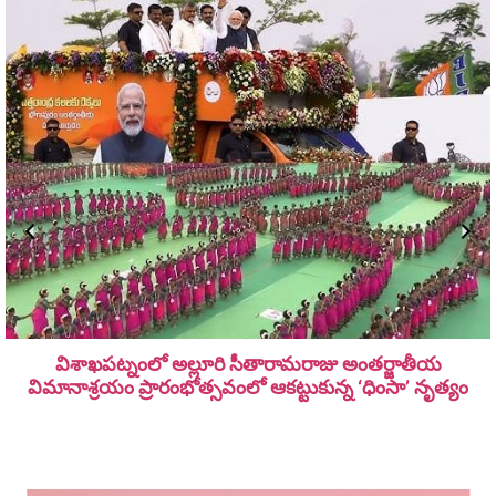
విశాఖపట్నంలో అల్లూరి సీతారామ‌రాజు అంత‌ర్జాతీయ
విమానాశ్ర‌యం ప్రారంభోత్సవంలో ఆకట్టుకున్న ‘ధింసా’ నృత్యం