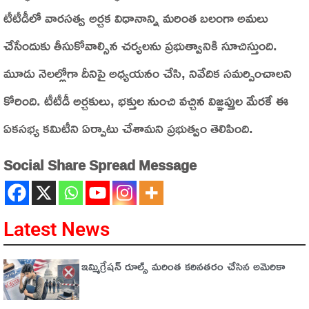
టీటీడీలో వారసత్వ అర్చక విధానాన్ని మరింత బలంగా అమలు
చేసేందుకు తీసుకోవాల్సిన చర్యలను ప్రభుత్వానికి సూచిస్తుంది.
మూడు నెలల్లోగా దీనిపై అధ్యయనం చేసి, నివేదిక సమర్పించాలని
కోరింది. టీటీడీ అర్చకులు, భక్తుల నుంచి వచ్చిన విజ్ఞప్తుల మేరకే ఈ
ఏకసభ్య కమిటీని ఏర్పాటు చేశామని ప్రభుత్వం తెలిపింది.
Social Share Spread Message
Latest News
ఇమ్మిగ్రేషన్‌ రూల్స్‌ మరింత కఠినతరం చేసిన అమెరికా