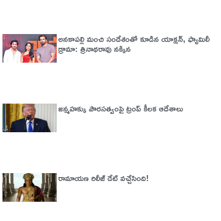
అనకాపల్లి మంచి సందేశంతో కూడిన యాక్షన్, ఫ్యామిలీ
డ్రామా: త్రినాథరావు నక్కిన
జన్మహక్కు పౌరసత్వంపై ట్రంప్ కీలక ఆదేశాలు
రామాయణ రిలీజ్ డేట్ వచ్చేసింది!