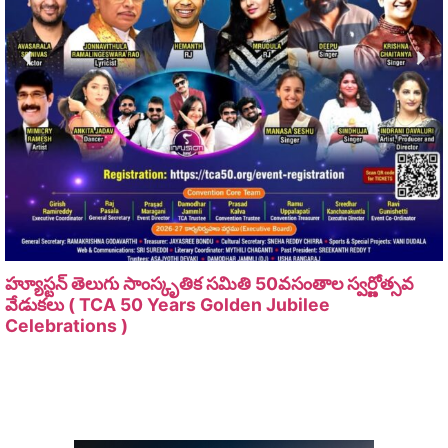
హ్యూస్టన్ తెలుగు సాంస్కృతిక సమితి 50వసంతాల స్వర్ణోత్సవ
వేడుకలు ( TCA 50 Years Golden Jubilee
Celebrations )