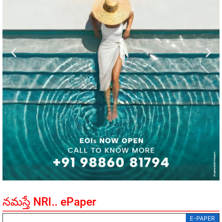
నమస్తే NRI.. ePaper
E-PAPER