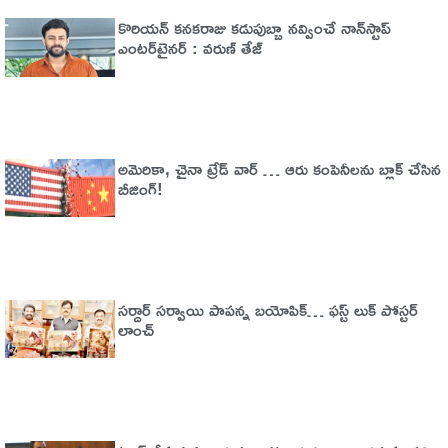
కొరియన్ కనకరాజు కడుపుబ్బా నవ్వించే నాన్‌స్టాప్
ఎంటర్‌టైనర్ : వరుణ్ తేజ్
అమెరికా, చైనా ట్రేడ్​​ వార్​ … ఆరు కంపెనీలను బ్లాక్​ చేసిన
బీజింగ్​!
సర్దార్ సర్వాయి పాపన్న బయోపిక్… ఫస్ట్ లుక్ పోస్టర్
లాంచ్