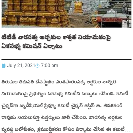
టీటీడీ వారసత్వ అర్చకుల శాశ్వత నియామకంపై
ఏకసభ్య కమిషన్ ఏర్పాటు
July 21, 2021
7:00 pm
తిరుమల తిరుపతి దేవస్థానం వంశపారంపర్య అర్చకుల శాశ్వత
నియామకంపై ప్రభుత్వం ఏకసభ్య కమిటీని ఏర్పాటు చేసింది. కమిటీ
చైర్మన్‌గా జ్యుడీషియల్ ప్రివ్యూ కమిటీ చైర్మన్ జస్టిస్ బి. శివశకంర్
రావును నియమిస్తూ ఉత్తర్వులు జారీ చేసింది. వారసత్వ అర్చకుల
వ్యవస్థ బలోపేతం, క్రమబద్ధీకరణ కోసం ఏర్పాటు చేసిన ఈ కమిటీ…