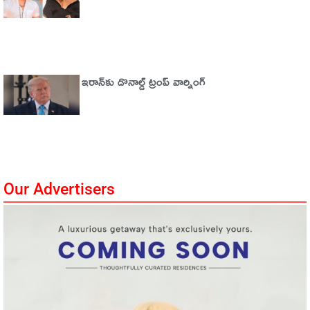
ఇరాన్‌కు డొనాల్డ్ ట్రంప్ వార్నింగ్‌
Our Advertisers