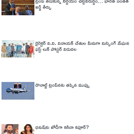
ట్రంప్‌ తీసుకున్న నిర్ణయం చట్టవిరుద్ధం… భారత సంతతి
జడ్జి తీర్పు
డైరెక్టర్ వి.వి. వినాయక్ చేతుల మీదుగా మిస్సింగ్ మేఘన
ఫస్ట్ లుక్ పోస్టర్ విడుదల
డొనాల్డ్ ట్రంప్‌నకు తప్పిన ముప్పు
ధనుష్‌కు జోడీగా కరీనా కపూర్?